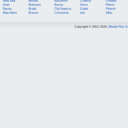
Alba Iulia
Bistrita
Bucuresti
Craiova
Oradea
Arad
Botosani
Buzau
Deva
Pitesti
Bacau
Braila
Cluj Napoca
Galati
Ploiesti
Baia Mare
Brasov
Constanta
Iasi
Sibiu
Copyright © 2001-2026,
iMedia Plus 