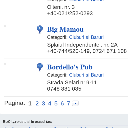
Olteni, nr. 3
+40-021/252-0293
Big Mamou
Categorii:
Cluburi si Baruri
Splaiul Independentei, nr. 2A
+40-744/520-149, 0724 671 108
Bordello's Pub
Categorii:
Cluburi si Baruri
Strada Selari nr.9-11
0748 881 085
Pagina:
1
2
3
4
5
6
7
BizCity.ro este si in orasul tau: