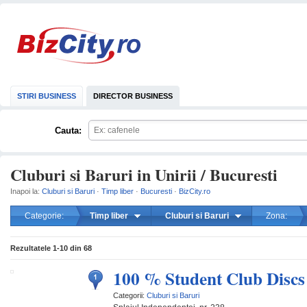
STIRI BUSINESS
DIRECTOR BUSINESS
Cauta:
Cluburi si Baruri in Unirii / Bucuresti
Inapoi la:
Cluburi si Baruri
·
Timp liber
·
Bucuresti
·
BizCity.ro
Categorie:
Timp liber
Cluburi si Baruri
Zona:
mareste
Rezultatele
1-10
din
68
100 % Student Club Discs
Categorii:
Cluburi si Baruri