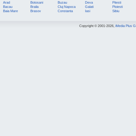
Arad
Botosani
Buzau
Deva
Pitesti
Bacau
Braila
Cluj Napoca
Galati
Ploiesti
Baia Mare
Brasov
Constanta
Iasi
Sibiu
Copyright © 2001-2026,
iMedia Plus 