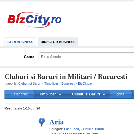
STIRI BUSINESS
DIRECTOR BUSINESS
Cauta:
Cluburi si Baruri in Militari / Bucuresti
Inapoi la:
Cluburi si Baruri
·
Timp liber
·
Bucuresti
·
BizCity.ro
Categorie:
Timp liber
Cluburi si Baruri
Zona:
mareste
Rezultatele
1-10
din
20
Aria
Categorii:
Fast Food
,
Cluburi si Baruri