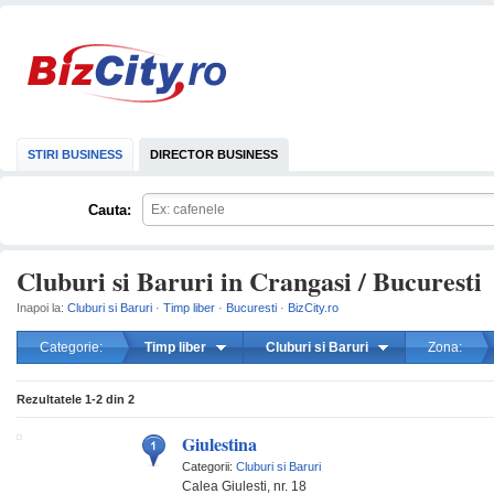
STIRI BUSINESS
DIRECTOR BUSINESS
Cauta:
Cluburi si Baruri in Crangasi / Bucuresti
Inapoi la:
Cluburi si Baruri
·
Timp liber
·
Bucuresti
·
BizCity.ro
Categorie:
Timp liber
Cluburi si Baruri
Zona:
mareste
Rezultatele
1-2
din
2
Giulestina
Categorii:
Cluburi si Baruri
Calea Giulesti, nr. 18