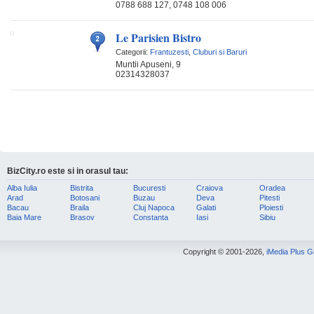
0788 688 127, 0748 108 006
Le Parisien Bistro
Categorii:
Frantuzesti
,
Cluburi si Baruri
Muntii Apuseni, 9
02314328037
BizCity.ro este si in orasul tau:
Alba Iulia
Bistrita
Bucuresti
Craiova
Oradea
Arad
Botosani
Buzau
Deva
Pitesti
Bacau
Braila
Cluj Napoca
Galati
Ploiesti
Baia Mare
Brasov
Constanta
Iasi
Sibiu
Copyright © 2001-2026,
iMedia Plus 