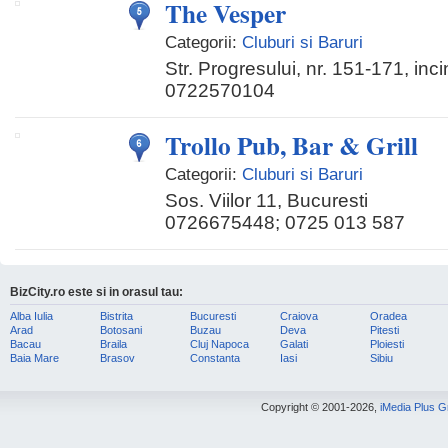
The Vesper
Categorii:
Cluburi si Baruri
Str. Progresului, nr. 151-171, inc
0722570104
Trollo Pub, Bar & Grill
Categorii:
Cluburi si Baruri
Sos. Viilor 11, Bucuresti
0726675448; 0725 013 587
BizCity.ro este si in orasul tau:
Alba Iulia
Bistrita
Bucuresti
Craiova
Oradea
Arad
Botosani
Buzau
Deva
Pitesti
Bacau
Braila
Cluj Napoca
Galati
Ploiesti
Baia Mare
Brasov
Constanta
Iasi
Sibiu
Copyright © 2001-2026,
iMedia Plus 