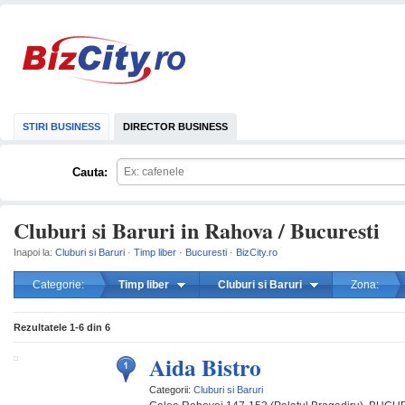
STIRI BUSINESS
DIRECTOR BUSINESS
Cauta:
Cluburi si Baruri in Rahova / Bucuresti
Inapoi la:
Cluburi si Baruri
·
Timp liber
·
Bucuresti
·
BizCity.ro
Categorie:
Timp liber
Cluburi si Baruri
Zona:
mareste
Rezultatele
1-6
din
6
Aida Bistro
Categorii:
Cluburi si Baruri