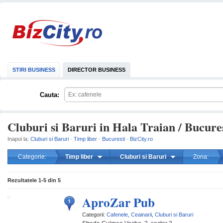
STIRI BUSINESS
DIRECTOR BUSINESS
Cauta:
Cluburi si Baruri in Hala Traian / Bucure
Inapoi la:
Cluburi si Baruri
·
Timp liber
·
Bucuresti
·
BizCity.ro
Categorie:
Timp liber
Cluburi si Baruri
Zona:
mareste
Rezultatele
1-5
din
5
AproZar Pub
Categorii:
Cafenele
,
Ceainarii
,
Cluburi si Baruri