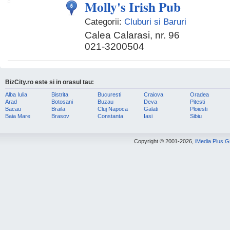
Molly's Irish Pub
Categorii:
Cluburi si Baruri
Calea Calarasi, nr. 96
021-3200504
BizCity.ro este si in orasul tau:
Alba Iulia
Bistrita
Bucuresti
Craiova
Oradea
Arad
Botosani
Buzau
Deva
Pitesti
Bacau
Braila
Cluj Napoca
Galati
Ploiesti
Baia Mare
Brasov
Constanta
Iasi
Sibiu
Copyright © 2001-2026,
iMedia Plus 