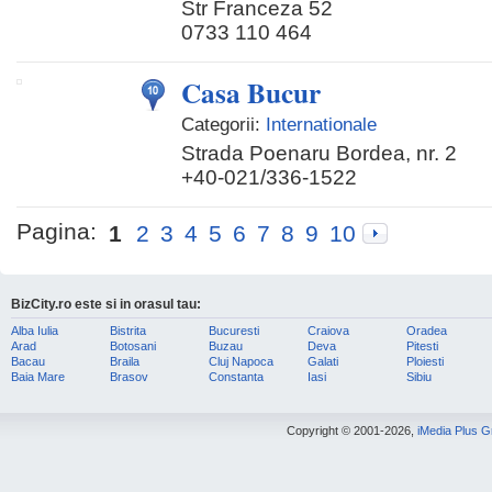
Str Franceza 52
0733 110 464
Casa Bucur
Categorii:
Internationale
Strada Poenaru Bordea, nr. 2
+40-021/336-1522
Pagina:
1
2
3
4
5
6
7
8
9
10
BizCity.ro este si in orasul tau:
Alba Iulia
Bistrita
Bucuresti
Craiova
Oradea
Arad
Botosani
Buzau
Deva
Pitesti
Bacau
Braila
Cluj Napoca
Galati
Ploiesti
Baia Mare
Brasov
Constanta
Iasi
Sibiu
Copyright © 2001-2026,
iMedia Plus 