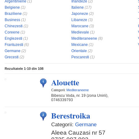
Argentiniene
(1)
Irlandeze
(2)
Belgiene
(1)
Italiene
(17)
Braziliene
(1)
Japoneze
(2)
Business
(1)
Libaneze
(3)
Chinezesti
(1)
Marocane
(3)
Coreene
(1)
Medievale
(1)
Englezesti
(1)
Mediteraneene
(8)
Frantuzesti
(6)
Mexicane
(1)
Germane
(2)
Orientale
(2)
Grecesti
(2)
Pescaresti
(1)
Rezultatele
1-10
din
108
Alouette
Categorii:
Mediteraneene
Bibescu Voda, nr. 19 (zona Unirii),
0746339793
Berestroika
Categorii:
Germane
Aleea Cauzasi nr 57