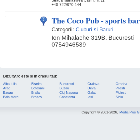
Strada Manastirea Casin, nr. 11
+40-722/870-144
The Coco Pub - sports bar
Categorii:
Cluburi si Baruri
Ion Mihalache 319B, Bucuresti
0754946539
BizCity.ro este si in orasul tau:
Alba Iulia
Bistrita
Bucuresti
Craiova
Oradea
Arad
Botosani
Buzau
Deva
Pitesti
Bacau
Braila
Cluj Napoca
Galati
Ploiesti
Baia Mare
Brasov
Constanta
Iasi
Sibiu
Copyright © 2001-2026,
iMedia Plus 