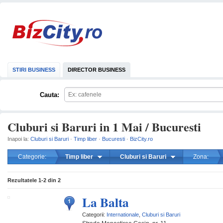
STIRI BUSINESS
DIRECTOR BUSINESS
Cauta:
Cluburi si Baruri in 1 Mai / Bucuresti
Inapoi la:
Cluburi si Baruri
·
Timp liber
·
Bucuresti
·
BizCity.ro
Categorie:
Timp liber
Cluburi si Baruri
Zona:
mareste
Rezultatele
1-2
din
2
La Balta
Categorii:
Internationale
,
Cluburi si Baruri