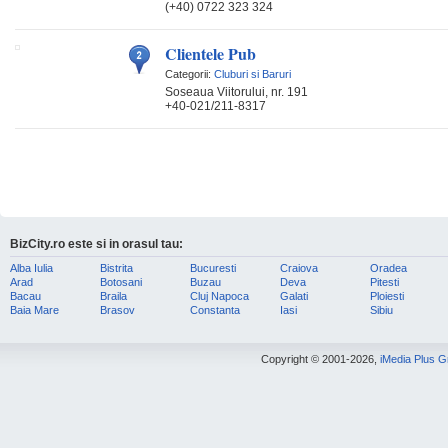
(+40) 0722 323 324
Clientele Pub
Categorii:
Cluburi si Baruri
Soseaua Viitorului, nr. 191
+40-021/211-8317
BizCity.ro este si in orasul tau:
Alba Iulia
Bistrita
Bucuresti
Craiova
Oradea
Arad
Botosani
Buzau
Deva
Pitesti
Bacau
Braila
Cluj Napoca
Galati
Ploiesti
Baia Mare
Brasov
Constanta
Iasi
Sibiu
Copyright © 2001-2026,
iMedia Plus 