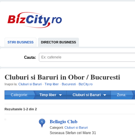
STIRI BUSINESS
DIRECTOR BUSINESS
Cauta:
Cluburi si Baruri in Obor / Bucuresti
Inapoi la:
Cluburi si Baruri
·
Timp liber
·
Bucuresti
·
BizCity.ro
Categorie:
Timp liber
Cluburi si Baruri
Zona:
mareste
Rezultatele
1-2
din
2
Bellagio Club
Categorii:
Cluburi si Baruri
Soseaua Stefan cel Mare 31