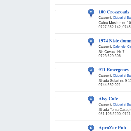
100 Crossroads
Categorii:
Cluburi si Ba
Calea Mosilor, nr. 1
0727 362 142; 0745
1974 Niste domni 
Categorii:
Cafenele
,
Cl
Str. Covaci, Nr. 7
0723 629 306
911 Emergency
Categorii:
Cluburi si Ba
Strada Selari nr. 9-1
0744.582.021
Alsy Cafe
Categorii:
Cluburi si Ba
Strada Toma Caragiu
031 103 5290, 0721
AproZar Pub