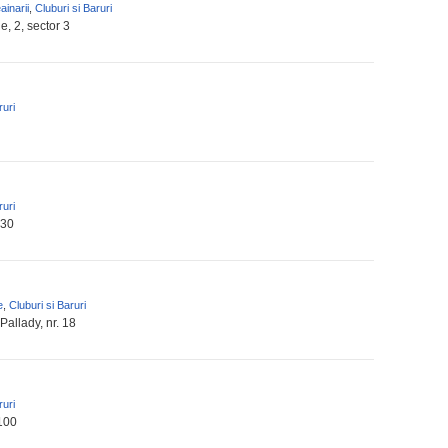
ainarii
,
Cluburi si Baruri
, 2, sector 3
ruri
ruri
 30
e
,
Cluburi si Baruri
allady, nr. 18
ruri
 100