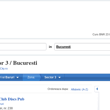
Curs BNR 23 I
in
Bucuresti
or 3 / Bucuresti
City.ro
i si Baruri
Zona:
Sector 3
mareste
Ordoneaza dupa:
Alfabetic (A-Z)
Club Discs Pub
ruri
i, nr. 238