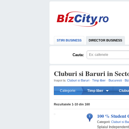
STIRI BUSINESS
DIRECTOR BUSINESS
Cauta:
Cluburi si Baruri in Sect
Inapoi la:
Cluburi si Baruri
·
Timp liber
·
Bucuresti
·
Biz
Categorie:
Timp liber
Clubur
Rezultatele
1-10
din
160
100 % Student 
Categorii:
Cluburi si Ba
Splaiul Independente