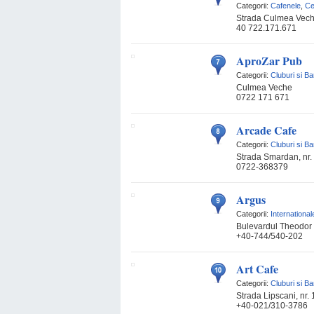
Categorii:
Cafenele
,
Ce
Strada Culmea Veche
40 722.171.671
AproZar Pub
Categorii:
Cluburi si Ba
Culmea Veche
0722 171 671
Arcade Cafe
Categorii:
Cluburi si Ba
Strada Smardan, nr.
0722-368379
Argus
Categorii:
International
Bulevardul Theodor P
+40-744/540-202
Art Cafe
Categorii:
Cluburi si Ba
Strada Lipscani, nr.
+40-021/310-3786