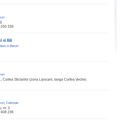
ruri
00
 250 339
si fiii
uburi si Baruri
ruri
1, Curtea Sticlarilsr (zona Lipscani, langa Curtea Veche)
ruri
,
Cafenele
, nr. 3
 408 236