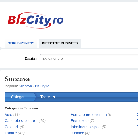
STIRI BUSINESS
DIRECTOR BUSINESS
Cauta:
Suceava
Inapoi la:
Suceava
·
BizCity.ro
Categorie:
Toate
Categorii in Suceava:
mareste
Auto
(11)
Formare profesionala
(6)
Cabinete si centre...
(10)
Frumusete
(7)
Calatorii
(9)
Intretinere si sport
(5)
Familie
(42)
Juridice
(4)