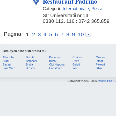
Restaurant Padrino
Categorii:
Internationale
,
Pizza
Str Universitatii nr.14
0330 112. 116 ; 0742 365.859
Pagina:
1
2
3
4
5
6
7
8
9
10
BizCity.ro este si in orasul tau:
Alba Iulia
Bistrita
Bucuresti
Craiova
Oradea
Arad
Botosani
Buzau
Deva
Pitesti
Bacau
Braila
Cluj Napoca
Galati
Ploiesti
Baia Mare
Brasov
Constanta
Iasi
Sibiu
Copyright © 2001-2026,
iMedia Plus 