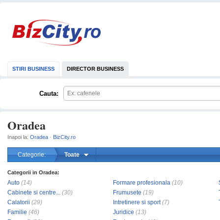
STIRI BUSINESS
DIRECTOR BUSINESS
Cauta:
Oradea
Inapoi la:
Oradea
·
BizCity.ro
Categorie:
Toate
Categorii in Oradea:
mareste
Auto
(14)
Formare profesionala
(10)
Cabinete si centre...
(30)
Frumusete
(19)
Calatorii
(29)
Intretinere si sport
(7)
Familie
(46)
Juridice
(13)