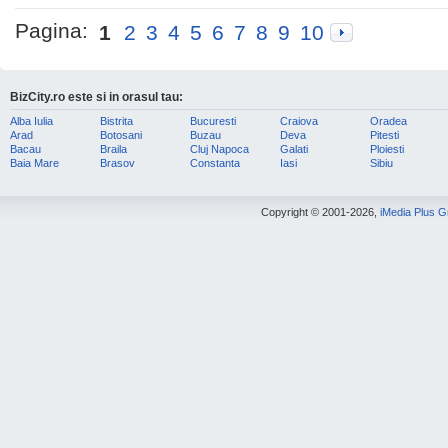
Pagina:
1
2
3
4
5
6
7
8
9
10
BizCity.ro este si in orasul tau:
Alba Iulia
Bistrita
Bucuresti
Craiova
Oradea
Arad
Botosani
Buzau
Deva
Pitesti
Bacau
Braila
Cluj Napoca
Galati
Ploiesti
Baia Mare
Brasov
Constanta
Iasi
Sibiu
Copyright © 2001-2026,
iMedia Plus 