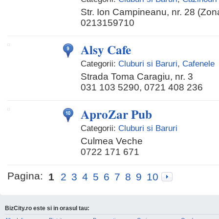
Str. Ion Campineanu, nr. 28 (Zona
0213159710
Alsy Cafe
Categorii:
Cluburi si Baruri
,
Cafenele
Strada Toma Caragiu, nr. 3
031 103 5290, 0721 408 236
AproZar Pub
Categorii:
Cluburi si Baruri
Culmea Veche
0722 171 671
Pagina:
1
2
3
4
5
6
7
8
9
10
BizCity.ro este si in orasul tau: