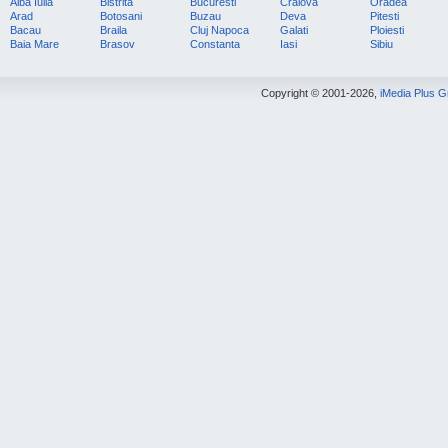
Alba Iulia
Bistrita
Bucuresti
Craiova
Oradea
Arad
Botosani
Buzau
Deva
Pitesti
Bacau
Braila
Cluj Napoca
Galati
Ploiesti
Baia Mare
Brasov
Constanta
Iasi
Sibiu
Copyright © 2001-2026,
iMedia Plus 