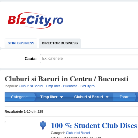
STIRI BUSINESS
DIRECTOR BUSINESS
Cauta:
Cluburi si Baruri in Centru / Bucuresti
Inapoi la:
Cluburi si Baruri
·
Timp liber
·
Bucuresti
·
BizCity.ro
Categorie:
Timp liber
Cluburi si Baruri
Zona:
mareste
Rezultatele
1-10
din
225
100 % Student Club Discs
Categorii:
Cluburi si Baruri