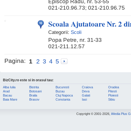
Episcop Radu, nr. 53-55
021-210.96.73; 021-210.96.75
Scoala Ajutatoare Nr. 2 di
Categorii:
Scoli
Popa Petre, nr. 31-33
021-211.12.57
Pagina:
1
2
3
4
5
BizCity.ro este si in orasul tau:
Alba Iulia
Bistrita
Bucuresti
Craiova
Oradea
Arad
Botosani
Buzau
Deva
Pitesti
Bacau
Braila
Cluj Napoca
Galati
Ploiesti
Baia Mare
Brasov
Constanta
Iasi
Sibiu
Copyright © 2001-2026,
iMedia Plus 