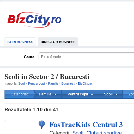
STIRI BUSINESS
DIRECTOR BUSINESS
Cauta:
Scoli in Sector 2 / Bucuresti
Inapoi la:
Scoli
·
Pentru copii
·
Familie
·
Bucuresti
·
BizCity.ro
Categorie:
Familie
Pentru copii
Scoli
Zo
mareste
Rezultatele
1-10
din
41
FasTracKids Centrul 3
Categorii:
Scoli
,
Cluburi sportive