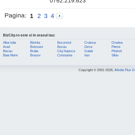
0762.219.623
Pagina:
1
2
3
4
BizCity.ro este si in orasul tau:
Alba Iulia
Bistrita
Bucuresti
Craiova
Oradea
Arad
Botosani
Buzau
Deva
Pitesti
Bacau
Braila
Cluj Napoca
Galati
Ploiesti
Baia Mare
Brasov
Constanta
Iasi
Sibiu
Copyright © 2001-2026,
iMedia Plus 