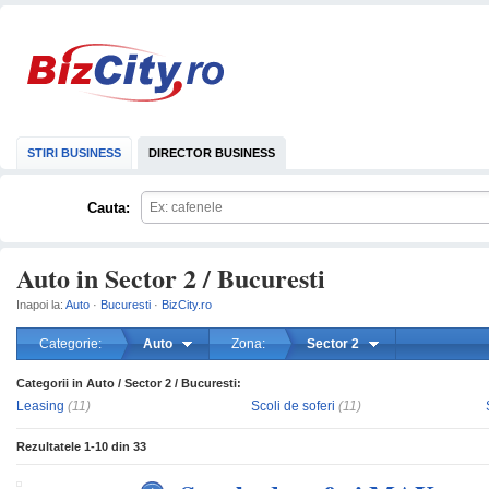
STIRI BUSINESS
DIRECTOR BUSINESS
Cauta:
Auto in Sector 2 / Bucuresti
Inapoi la:
Auto
·
Bucuresti
·
BizCity.ro
Categorie:
Auto
Zona:
Sector 2
Categorii in Auto / Sector 2 / Bucuresti:
mareste
Leasing
(11)
Scoli de soferi
(11)
Rezultatele
1-10
din
33