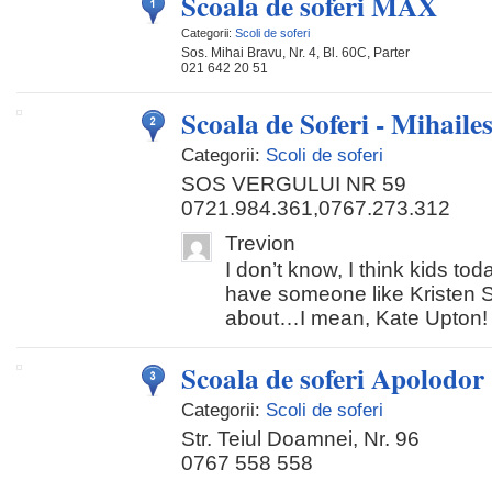
Scoala de soferi MAX
Categorii:
Scoli de soferi
Sos. Mihai Bravu, Nr. 4, Bl. 60C, Parter
021 642 20 51
Scoala de Soferi - Mihaile
Categorii:
Scoli de soferi
SOS VERGULUI NR 59
0721.984.361,0767.273.312
Trevion
I don’t know, I think kids tod
have someone like Kristen S
about…I mean, Kate Upton! 
Scoala de soferi Apolodor
Categorii:
Scoli de soferi
Str. Teiul Doamnei, Nr. 96
0767 558 558