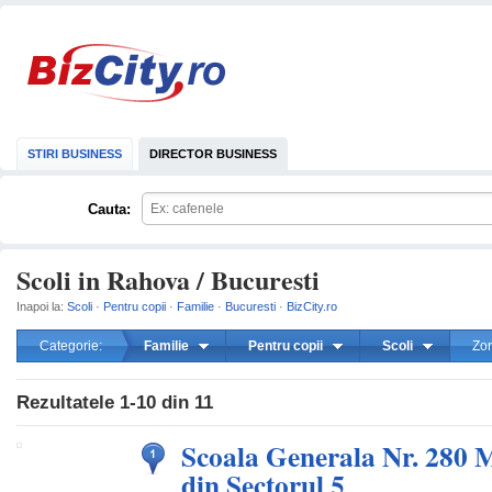
STIRI BUSINESS
DIRECTOR BUSINESS
Cauta:
Scoli in Rahova / Bucuresti
Inapoi la:
Scoli
·
Pentru copii
·
Familie
·
Bucuresti
·
BizCity.ro
Categorie:
Familie
Pentru copii
Scoli
Zo
mareste
Rezultatele
1-10
din
11
Scoala Generala Nr. 280 M
din Sectorul 5