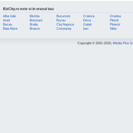
BizCity.ro este si in orasul tau:
Alba Iulia
Bistrita
Bucuresti
Craiova
Oradea
Arad
Botosani
Buzau
Deva
Pitesti
Bacau
Braila
Cluj Napoca
Galati
Ploiesti
Baia Mare
Brasov
Constanta
Iasi
Sibiu
Copyright © 2001-2026,
iMedia Plus 