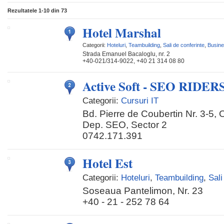
Rezultatele
1-10
din
73
Hotel Marshal
Categorii:
Hoteluri
,
Teambuilding
,
Sali de conferinte
,
Busin
Strada Emanuel Bacaloglu, nr. 2
+40-021/314-9022, +40 21 314 08 80
Active Soft - SEO RIDER
Categorii:
Cursuri IT
Bd. Pierre de Coubertin Nr. 3-5, O
Dep. SEO, Sector 2
0742.171.391
Hotel Est
Categorii:
Hoteluri
,
Teambuilding
,
Sali
Soseaua Pantelimon, Nr. 23
+40 - 21 - 252 78 64