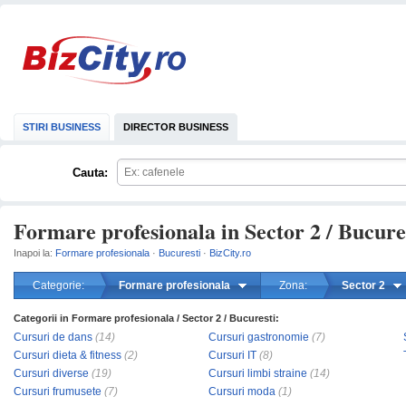
STIRI BUSINESS
DIRECTOR BUSINESS
Cauta:
Formare profesionala in Sector 2 / Bucure
Inapoi la:
Formare profesionala
·
Bucuresti
·
BizCity.ro
Categorie:
Formare profesionala
Zona:
Sector 2
Categorii in Formare profesionala / Sector 2 / Bucuresti:
mareste
Cursuri de dans
(14)
Cursuri gastronomie
(7)
Cursuri dieta & fitness
(2)
Cursuri IT
(8)
Cursuri diverse
(19)
Cursuri limbi straine
(14)
Cursuri frumusete
(7)
Cursuri moda
(1)