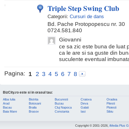
Triple Step Swing Club
Categorii:
Cursuri de dans
Bd. Pache Protopopescu nr. 30
0724.581.840
Giovanni
ce sa zic este buna de luat pr
ca le are si sa guste din buna
suculente eventual imbunatat
Pagina:
1
2
3
4
5
6
7
8
BizCity.ro este si in orasul tau:
Alba Iulia
Bistrita
Bucuresti
Craiova
Oradea
Arad
Botosani
Buzau
Deva
Pitesti
Bacau
Braila
Cluj Napoca
Galati
Ploiesti
Baia Mare
Brasov
Constanta
Iasi
Sibiu
Copyright © 2001-2026,
iMedia Plus 