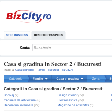
STIRI BUSINESS
DIRECTOR BUSINESS
Cauta:
Casa si gradina in Sector 2 / Bucuresti
Inapoi la:
Casa si gradina
·
Familie
·
Bucuresti
·
BizCity.ro
Categorie:
Familie
Casa si gradina
Zona:
S
Categorii in Casa si gradina / Sector 2 / Bucuresti:
mareste
Bricolaj
(2)
Design interior
(14)
Cabinete de arhitectura
(8)
Electrocasnice
(24)
Decoratiuni interioare
(22)
Magazine de antichitati
(3)