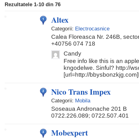
Rezultatele
1-10
din
76
Altex
Categorii:
Electrocasnice
Calea Floreasca Nr. 246B, sector
+40756 074 718
Candy
Free info like this is an appl
kngodelwe. Sinful? http://w
[url=http://bbysbonzkjg.com]b
Nico Trans Impex
Categorii:
Mobila
Soseaua Andronache 201 B
0722.226.089; 0722.507.401
Mobexpert