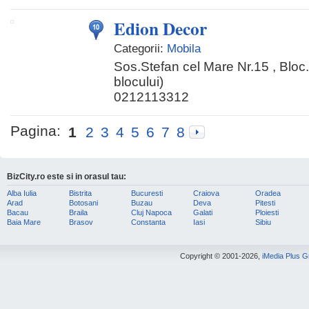
Edion Decor
Categorii:
Mobila
Sos.Stefan cel Mare Nr.15 , Bloc.
blocului)
0212113312
Pagina:
1
2
3
4
5
6
7
8
BizCity.ro este si in orasul tau:
Alba Iulia
Bistrita
Bucuresti
Craiova
Oradea
Arad
Botosani
Buzau
Deva
Pitesti
Bacau
Braila
Cluj Napoca
Galati
Ploiesti
Baia Mare
Brasov
Constanta
Iasi
Sibiu
Copyright © 2001-2026,
iMedia Plus 