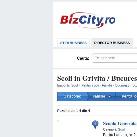
STIRI BUSINESS
DIRECTOR BUSINESS
Cauta:
Scoli in Grivita / Bucures
Inapoi la:
Scoli
·
Pentru copii
·
Familie
·
Bucuresti
·
Biz
Categorie:
Familie
Pentru c
Rezultatele
1-4
din
4
Scoala Generala
Categorii:
Scoli
Barbu Lautaru, nr. 2