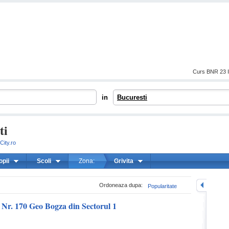
Curs BNR 23 I
in
Bucuresti
ti
City.ro
opii
Scoli
Zona:
Grivita
mareste
Ordoneaza dupa:
Popularitate
 Nr. 170 Geo Bogza din Sectorul 1