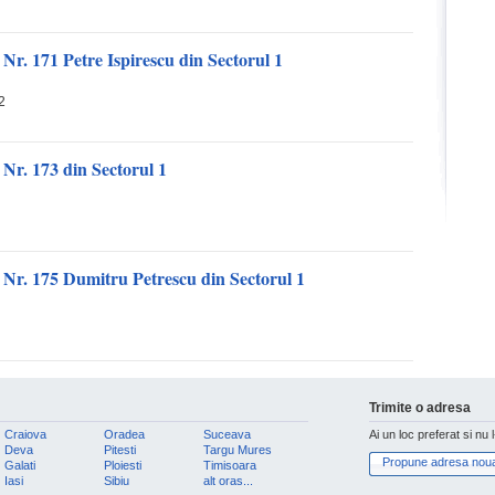
Nr. 171 Petre Ispirescu din Sectorul 1
2
Nr. 173 din Sectorul 1
 Nr. 175 Dumitru Petrescu din Sectorul 1
Trimite o adresa
Craiova
Oradea
Suceava
Ai un loc preferat si nu 
Deva
Pitesti
Targu Mures
Propune adresa nou
Galati
Ploiesti
Timisoara
Iasi
Sibiu
alt oras...