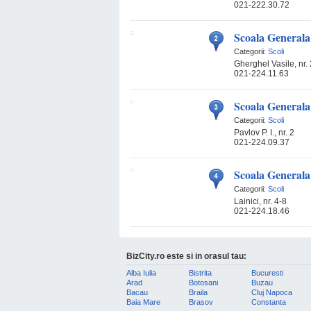
021-222.30.72
Scoala Generala 
Categorii:
Scoli
Gherghel Vasile, nr. 
021-224.11.63
Scoala Generala 
Categorii:
Scoli
Pavlov P. I., nr. 2
021-224.09.37
Scoala Generala
Categorii:
Scoli
Lainici, nr. 4-8
021-224.18.46
BizCity.ro este si in orasul tau:
Alba Iulia
Bistrita
Bucuresti
Arad
Botosani
Buzau
Bacau
Braila
Cluj Napoca
Baia Mare
Brasov
Constanta