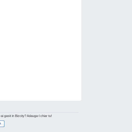
l-ai gasit in Bizcity? Adauga-l chiar tu!
a