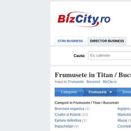
STIRI BUSINESS
DIRECTOR BUSINESS
Cauta:
Frumusete in Titan / Buc
Inapoi la:
Frumusete
·
Bucuresti
·
BizCity.ro
Categorie:
Frumusete
Zona
Categorii in Frumusete / Titan / Bucuresti:
Bronzare organica
(1)
Ingrijire
Coafor si frizerie
(10)
Manichiu
Epilare definitiva
(1)
Masaj
(8
Impachetari
(4)
Cosmeti