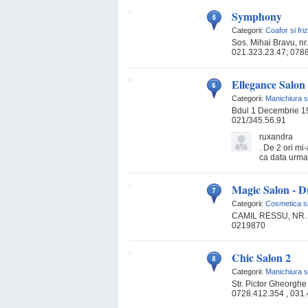
Symphony
Categorii:
Coafor si fri
Sos. Mihai Bravu, nr
021.323.23.47; 078
Ellegance Salon
Categorii:
Manichiura s
Bdul 1 Decembrie 1
021/345.56.91
ruxandra
. De 2 ori mi
ca data urma
Magic Salon - D
Categorii:
Cosmetica s
CAMIL RESSU, NR.
0219870
Chic Salon 2
Categorii:
Manichiura s
Str. Pictor Gheorghe 
0728.412.354 , 031