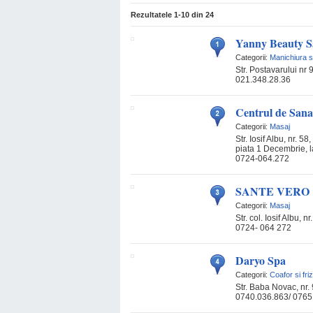
Rezultatele
1-10
din
24
Yanny Beauty S
Categorii:
Manichiura s
Str. Postavarului nr 
021.348.28.36
Centrul de Sana
Categorii:
Masaj
Str. Iosif Albu, nr. 5
piata 1 Decembrie, l
0724-064.272
SANTE VERO
Categorii:
Masaj
Str. col. Iosif Albu,
0724- 064 272
Daryo Spa
Categorii:
Coafor si fri
Str. Baba Novac, nr.
0740.036.863/ 0765