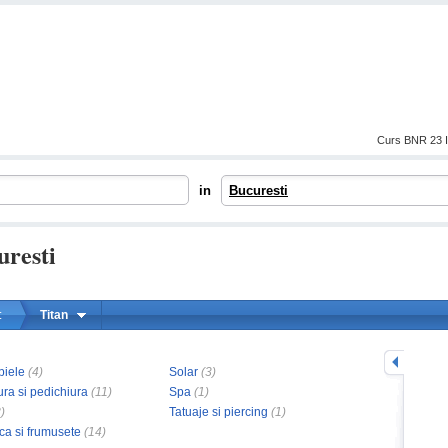
Curs BNR 23 I
in
Bucuresti
uresti
:
Titan
mareste
 piele
(4)
Solar
(3)
ra si pedichiura
(11)
Spa
(1)
)
Tatuaje si piercing
(1)
ca si frumusete
(14)