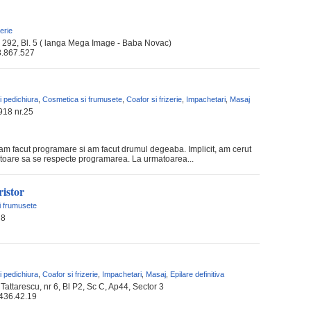
zerie
. 292, Bl. 5 ( langa Mega Image - Baba Novac)
8.867.527
i pedichiura
,
Cosmetica si frumusete
,
Coafor si frizerie
,
Impachetari
,
Masaj
918 nr.25
-am facut programare si am facut drumul degeaba. Implicit, am cerut
toare sa se respecte programarea. La urmatoarea...
ristor
i frumusete
 8
i pedichiura
,
Coafor si frizerie
,
Impachetari
,
Masaj
,
Epilare definitiva
Tattarescu, nr 6, Bl P2, Sc C, Ap44, Sector 3
.436.42.19