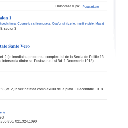
Ordoneaza dupa:
Popularitate
alon 1
i pedichiura
,
Cosmetica si frumusete
,
Coafor si frizerie
,
Ingrijire piele
,
Masaj
98, sector 3
tate Sante Vero
8, et. 2 (in imediata apropiere a complexului de la Sectia de Politie 13 –
a intersectia dintre str. Postavarului si Bd. 1 Decembrie 1918)
 nr. 58, et. 2, in vecinatatea complexului de la piata 1 Decembrie 1918
zerie
 9G
.850.850/ 021.324.1090