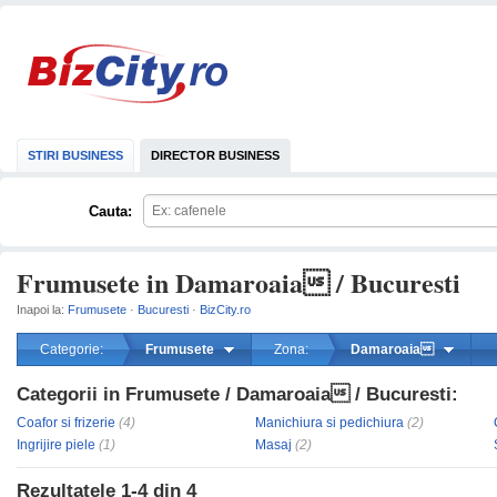
STIRI BUSINESS
DIRECTOR BUSINESS
Cauta:
Frumusete in Damaroaia / Bucuresti
Inapoi la:
Frumusete
·
Bucuresti
·
BizCity.ro
Categorie:
Frumusete
Zona:
Damaroaia
Categorii in Frumusete / Damaroaia / Bucuresti:
mareste
Coafor si frizerie
(4)
Manichiura si pedichiura
(2)
Ingrijire piele
(1)
Masaj
(2)
Rezultatele
1-4
din
4