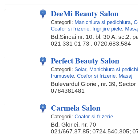
DeeMi Beauty Salon
Categorii:
Manichiura si pedichiura
,
C
Coafor si frizerie
,
Ingrijire piele
,
Masa
Bd.Sincai nr. 10, bl. 30 A, sc.2, p
021 331 01 73 , 0720.683.584
Perfect Beauty Salon
Categorii:
Solar
,
Manichiura si pedich
frumusete
,
Coafor si frizerie
,
Masaj
Bulevardul Gloriei, nr. 39, Sector
0784381481
Carmela Salon
Categorii:
Coafor si frizerie
Bd. Gloriei, nr. 70
021/667.37.85; 0724.540.305; 0