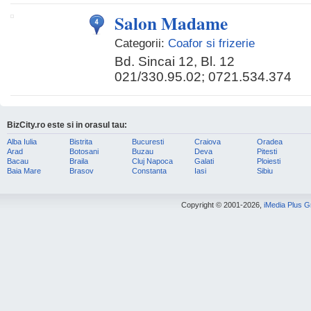
Salon Madame
Categorii:
Coafor si frizerie
Bd. Sincai 12, Bl. 12
021/330.95.02; 0721.534.374
BizCity.ro este si in orasul tau:
Alba Iulia
Bistrita
Bucuresti
Craiova
Oradea
Arad
Botosani
Buzau
Deva
Pitesti
Bacau
Braila
Cluj Napoca
Galati
Ploiesti
Baia Mare
Brasov
Constanta
Iasi
Sibiu
Copyright © 2001-2026,
iMedia Plus 