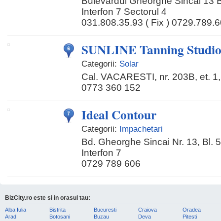
Bulevardul Gheorghe Sincai 13 Bl. 
Interfon 7 Sectorul 4
031.808.35.93 ( Fix ) 0729.789.60
SUNLINE Tanning Studi
Categorii:
Solar
Cal. VACARESTI, nr. 203B, et. 1,
0773 360 152
Ideal Contour
Categorii:
Impachetari
Bd. Gheorghe Sincai Nr. 13, Bl. 5,
Interfon 7
0729 789 606
BizCity.ro este si in orasul tau:
Alba Iulia
Bistrita
Bucuresti
Craiova
Oradea
Arad
Botosani
Buzau
Deva
Pitesti