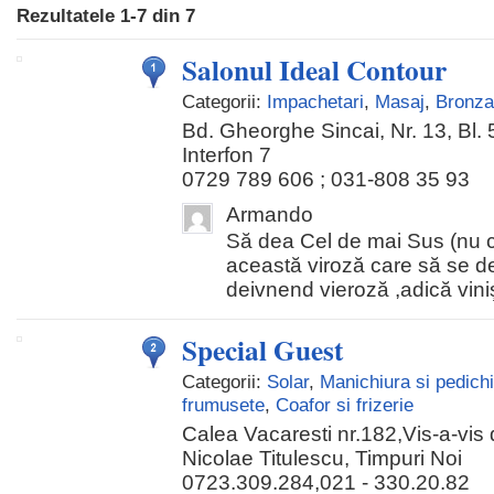
Rezultatele
1-7
din
7
Salonul Ideal Contour
Categorii:
Impachetari
,
Masaj
,
Bronza
Bd. Gheorghe Sincai, Nr. 13, Bl. 5,
Interfon 7
0729 789 606 ; 031-808 35 93
Armando
Să dea Cel de mai Sus (nu c
această viroză care să se d
deivnend vieroză ,adică viniş
Special Guest
Categorii:
Solar
,
Manichiura si pedich
frumusete
,
Coafor si frizerie
Calea Vacaresti nr.182,Vis-a-vis 
Nicolae Titulescu, Timpuri Noi
0723.309.284,021 - 330.20.82