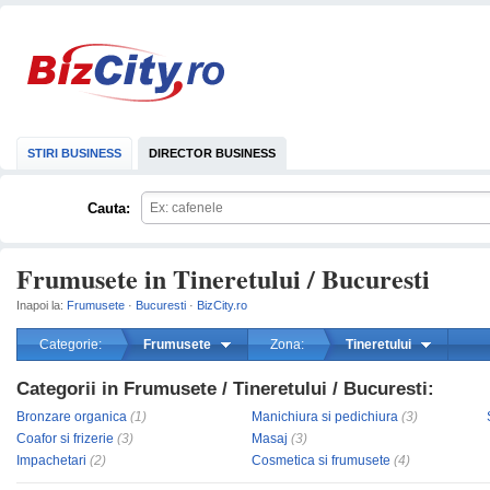
STIRI BUSINESS
DIRECTOR BUSINESS
Cauta:
Frumusete in Tineretului / Bucuresti
Inapoi la:
Frumusete
·
Bucuresti
·
BizCity.ro
Categorie:
Frumusete
Zona:
Tineretului
Categorii in Frumusete / Tineretului / Bucuresti:
mareste
Bronzare organica
(1)
Manichiura si pedichiura
(3)
Coafor si frizerie
(3)
Masaj
(3)
Impachetari
(2)
Cosmetica si frumusete
(4)