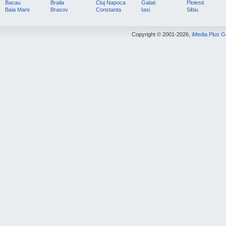
Bacau
Braila
Cluj Napoca
Galati
Ploiesti
Baia Mare
Brasov
Constanta
Iasi
Sibiu
Copyright © 2001-2026,
iMedia Plus 