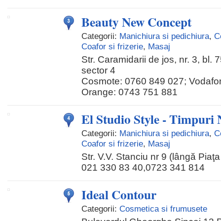
Beauty New Concept
Categorii:
Manichiura si pedichiura
,
C
Coafor si frizerie
,
Masaj
Str. Caramidarii de jos, nr. 3, bl. 7
sector 4
Cosmote: 0760 849 027; Vodafo
Orange: 0743 751 881
El Studio Style - Timpuri 
Categorii:
Manichiura si pedichiura
,
C
Coafor si frizerie
,
Masaj
Str. V.V. Stanciu nr 9 (lângă Piaţ
021 330 83 40,0723 341 814
Ideal Contour
Categorii:
Cosmetica si frumusete