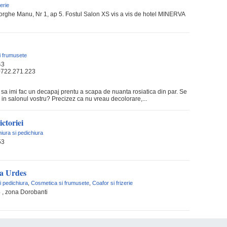
zerie
rghe Manu, Nr 1, ap 5. Fostul Salon XS vis a vis de hotel MINERVA
i frumusete
43
0722.271.223
sa imi fac un decapaj prentu a scapa de nuanta rosiatica din par. Se
 in salonul vostru? Precizez ca nu vreau decolorare,...
ictoriei
iura si pedichiura
53
ia Urdes
i pedichiura
,
Cosmetica si frumusete
,
Coafor si frizerie
4 , zona Dorobanti