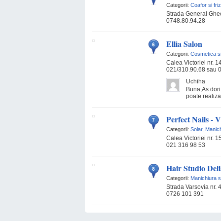
Categorii:
Coafor si fri
Strada General Gheo
0748.80.94.28
Ellia Salon
Categorii:
Cosmetica s
Calea Victoriei nr. 1
021/310.90.68 sau 
Uchiha
Buna,As dori 
poate realiza
Perfect Nails - V
Categorii:
Solar
,
Manich
Calea Victoriei nr. 1
021 316 98 53
Hair Studio Del
Categorii:
Manichiura s
Strada Varsovia nr. 
0726 101 391