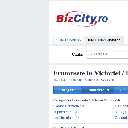
STIRI BUSINESS
DIRECTOR BUSINESS
Cauta:
Frumusete in Victoriei / 
Inapoi la:
Frumusete
·
Bucuresti
·
BizCity.ro
Categorie:
Frumusete
Zona
Categorii in Frumusete / Victoriei / Bucuresti:
Coafor si frizerie
(4)
Manichiu
Impachetari
(1)
Masaj
(2
Ingrijire piele
(1)
Cosmeti