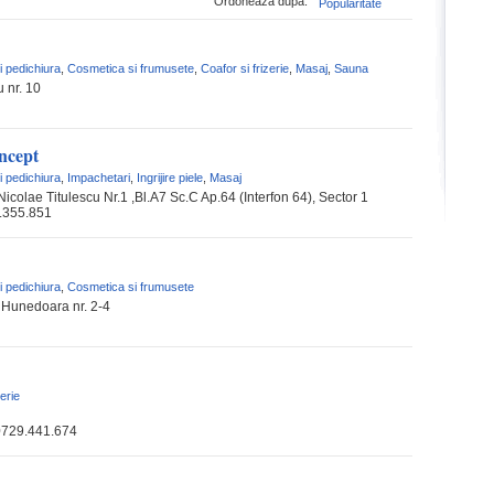
Ordoneaza dupa:
Popularitate
i pedichiura
,
Cosmetica si frumusete
,
Coafor si frizerie
,
Masaj
,
Sauna
u nr. 10
ncept
i pedichiura
,
Impachetari
,
Ingrijire piele
,
Masaj
 Nicolae Titulescu Nr.1 ,Bl.A7 Sc.C Ap.64 (Interfon 64), Sector 1
.355.851
i pedichiura
,
Cosmetica si frumusete
 Hunedoara nr. 2-4
zerie
0729.441.674