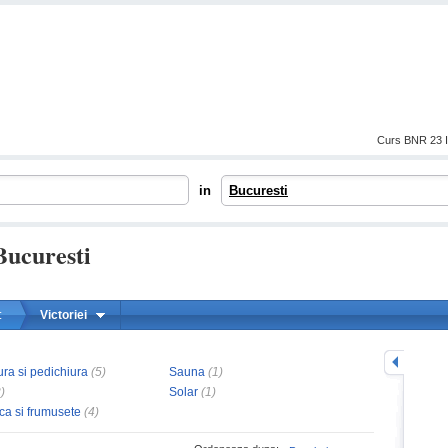
Curs BNR 23 I
in
Bucuresti
Bucuresti
:
Victoriei
mareste
ra si pedichiura
(5)
Sauna
(1)
)
Solar
(1)
ca si frumusete
(4)