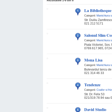
Rezultatele
1-8
din
8
La Bibliotheque
Categorii:
Manichiura s
Str. Duiliu Zamfiresc
021 212 5171
Salonul Slim Co
Categorii:
Manichiura s
Piata Victoriei, Sos.
0769.617.965, 0724
Mona Lisa
Categorii:
Manichiura s
Bulevardul Iancu de
021 314 46 33
Tendenze
Categorii:
Coafor si fri
Str. Dr. Felix 53
021/319.78.94 sau 
David Studio