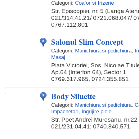
Categorii:
Coafor si frizerie
Str. Episcopiei, nr. 5 (Langa Aten
021/314.41.21/ 0721.068.047/ 0
0767.112.801
Salonul Slim Concept
Categorii:
Manichiura si pedichiura
,
I
Masaj
Piata Victoriei, Sos. Nicolae Titu
Ap.64 (Interfon 64), Sector 1
0769.617.965, 0724.355.851
Body Siluette
Categorii:
Manichiura si pedichiura
,
C
Impachetari
,
Ingrijire piele
Str. Poet Andrei Muresanu, nr.22
021/231.04.41; 0740.840.571