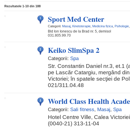
Rezultatele
1-10
din
188
Sport Med Center
Categorii:
Masaj
,
Kinetoterapie
,
Medicina fizica
,
Psihologie
Bld Ion Ionescu de la Brad nr. 5, demisol
031.805.99.70
Keiko SlimSpa 2
Categorii:
Spa
Str. Constantin Daniel nr.3, et.1 
pe Lascăr Catargiu, mergând di
Victoriei; în spatele secţiei de Poli
021/311.04.48
World Class Health Aca
Categorii:
Sali fitness
,
Masaj
,
Spa
Hotel Centre Ville, Calea Victorie
(0040-21) 313-11-04