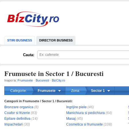
STIRI BUSINESS
DIRECTOR BUSINESS
Cauta:
Frumusete in Sector 1 / Bucuresti
Inapoi la:
Frumusete
·
Bucuresti
·
BizCity.ro
Categorie:
Frumusete
Zona:
Sector 1
Categorii in Frumusete / Sector 1 / Bucuresti:
mareste
Bronzare organica
(8)
Ingrijire piele
(46)
Coafor si frizerie
(83)
Manichiura si pedichiura
(64)
Epilare definitiva
(14)
Masaj
(45)
Impachetari
(30)
Cosmetica si frumusete
(108)