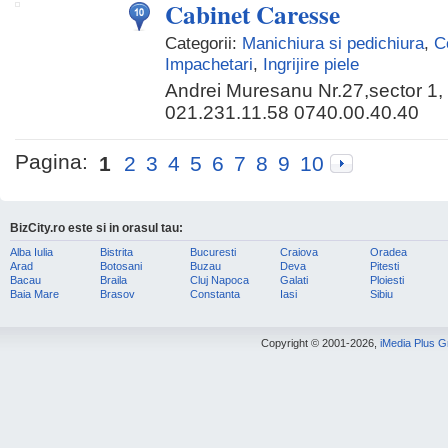
Cabinet Caresse
Categorii:
Manichiura si pedichiura
,
C
Impachetari
,
Ingrijire piele
Andrei Muresanu Nr.27,sector 1,
021.231.11.58 0740.00.40.40
Pagina:
1
2
3
4
5
6
7
8
9
10
BizCity.ro este si in orasul tau:
Alba Iulia
Bistrita
Bucuresti
Craiova
Oradea
Arad
Botosani
Buzau
Deva
Pitesti
Bacau
Braila
Cluj Napoca
Galati
Ploiesti
Baia Mare
Brasov
Constanta
Iasi
Sibiu
Copyright © 2001-2026,
iMedia Plus 