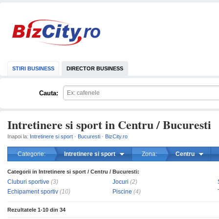
STIRI BUSINESS
DIRECTOR BUSINESS
Cauta:
Intretinere si sport in Centru / Bucuresti
Inapoi la:
Intretinere si sport
·
Bucuresti
·
BizCity.ro
Categorie:
Intretinere si sport
Zona:
Centru
Categorii in Intretinere si sport / Centru / Bucuresti:
mareste
Cluburi sportive
(3)
Jocuri
(2)
Echipament sportiv
(10)
Piscine
(4)
Rezultatele
1-10
din
34