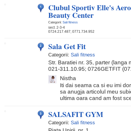
Clubul Sportiv Elle's Aer
Beauty Center
Categorii:
Sali fitness
sect. 2-3-4
0724.217.487; 0771.734.952
Sala Get Fit
Categorii:
Sali fitness
Str. Baratiei nr. 35, parter (lang
021-311.10.95; 0726GETFIT (07
Nistha
Iti dai seama ca si eu imi do
sa anugja articolul meu subi
ultima oara cand am fost scep
SALSAFIT GYM
Categorii:
Sali fitness
Piata Unirii, nr. 1