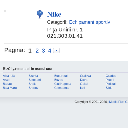
Nike
Categorii:
Echipament sportiv
P-ţa Unirii nr. 1
021.303.01.41
Pagina:
1
2
3
4
BizCity.ro este si in orasul tau:
Alba Iulia
Bistrita
Bucuresti
Craiova
Oradea
Arad
Botosani
Buzau
Deva
Pitesti
Bacau
Braila
Cluj Napoca
Galati
Ploiesti
Baia Mare
Brasov
Constanta
Iasi
Sibiu
Copyright © 2001-2026,
iMedia Plus 