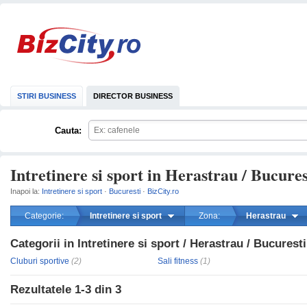
STIRI BUSINESS
DIRECTOR BUSINESS
Cauta:
Intretinere si sport in Herastrau / Bucures
Inapoi la:
Intretinere si sport
·
Bucuresti
·
BizCity.ro
Categorie:
Intretinere si sport
Zona:
Herastrau
Categorii in Intretinere si sport / Herastrau / Bucuresti
mareste
Cluburi sportive
(2)
Sali fitness
(1)
Rezultatele
1-3
din
3