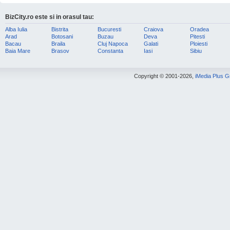
BizCity.ro este si in orasul tau:
Alba Iulia
Bistrita
Bucuresti
Craiova
Oradea
Arad
Botosani
Buzau
Deva
Pitesti
Bacau
Braila
Cluj Napoca
Galati
Ploiesti
Baia Mare
Brasov
Constanta
Iasi
Sibiu
Copyright © 2001-2026,
iMedia Plus 