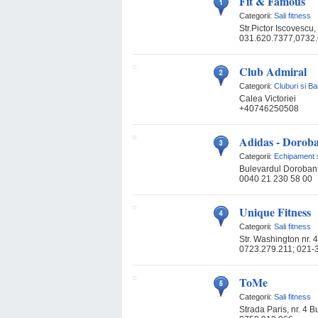
Fit & Famous
Categorii:
Sali fitness
Str.Pictor Iscovescu,
031.620.7377,0732
Club Admiral
Categorii:
Cluburi si Ba
Calea Victoriei
+40746250508
Adidas - Doroba
Categorii:
Echipament s
Bulevardul Dorobant
0040 21 230 58 00
Unique Fitness
Categorii:
Sali fitness
Str. Washington nr. 
0723.279.211; 021
ToMe
Categorii:
Sali fitness
Strada Paris, nr. 4 