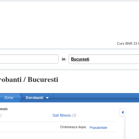
Curs BNR 23 I
in
Bucuresti
robanti / Bucuresti
Zona:
Dorobanti
resti:
mareste
)
Sali fitness
(3)
Ordoneaza dupa:
Popularitate