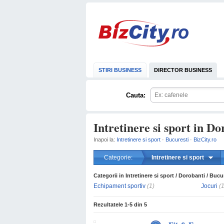
STIRI BUSINESS
DIRECTOR BUSINESS
Cauta:
Intretinere si sport in Do
Inapoi la:
Intretinere si sport
·
Bucuresti
·
BizCity.ro
Categorie:
Intretinere si sport
Categorii in Intretinere si sport / Dorobanti / Bucu
Echipament sportiv
(1)
Jocuri
(1
Rezultatele
1-5
din
5