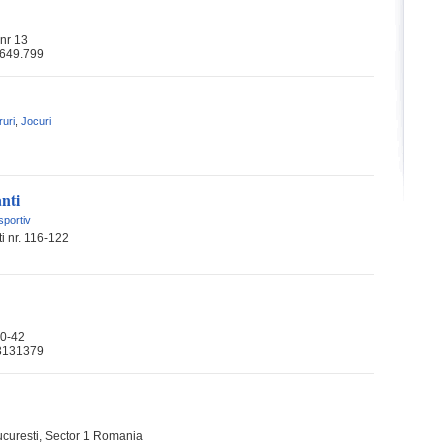
 nr 13
.649.799
ruri
,
Jocuri
nti
portiv
i nr. 116-122
40-42
-3131379
Bucuresti, Sector 1 Romania