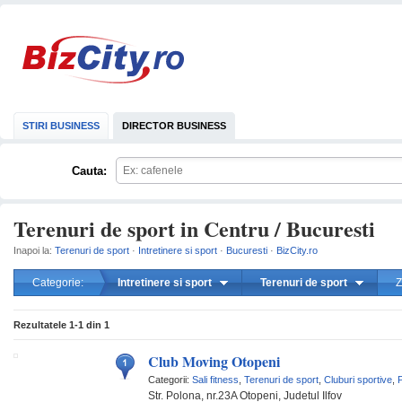
STIRI BUSINESS
DIRECTOR BUSINESS
Cauta:
Terenuri de sport in Centru / Bucuresti
Inapoi la:
Terenuri de sport
·
Intretinere si sport
·
Bucuresti
·
BizCity.ro
Categorie:
Intretinere si sport
Terenuri de sport
Z
mareste
Rezultatele
1-1
din
1
Club Moving Otopeni
Categorii:
Sali fitness
,
Terenuri de sport
,
Cluburi sportive
,
P
Str. Polona, nr.23A Otopeni, Judetul Ilfov