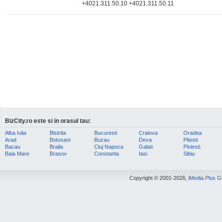
+4021.311.50.10 +4021.311.50.11
BizCity.ro este si in orasul tau:
Alba Iulia
Bistrita
Bucuresti
Craiova
Oradea
Arad
Botosani
Buzau
Deva
Pitesti
Bacau
Braila
Cluj Napoca
Galati
Ploiesti
Baia Mare
Brasov
Constanta
Iasi
Sibiu
Copyright © 2001-2026,
iMedia Plus 