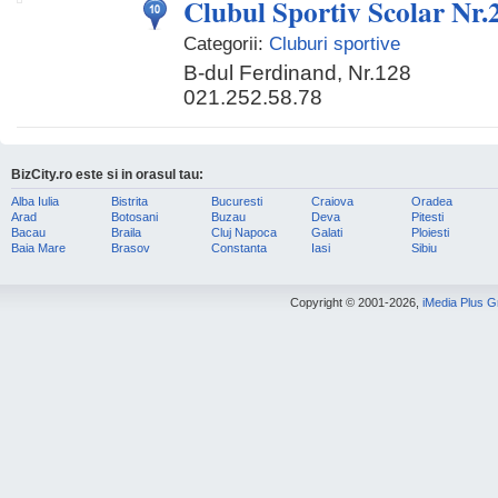
Clubul Sportiv Scolar Nr.
Categorii:
Cluburi sportive
B-dul Ferdinand, Nr.128
021.252.58.78
BizCity.ro este si in orasul tau:
Alba Iulia
Bistrita
Bucuresti
Craiova
Oradea
Arad
Botosani
Buzau
Deva
Pitesti
Bacau
Braila
Cluj Napoca
Galati
Ploiesti
Baia Mare
Brasov
Constanta
Iasi
Sibiu
Copyright © 2001-2026,
iMedia Plus 