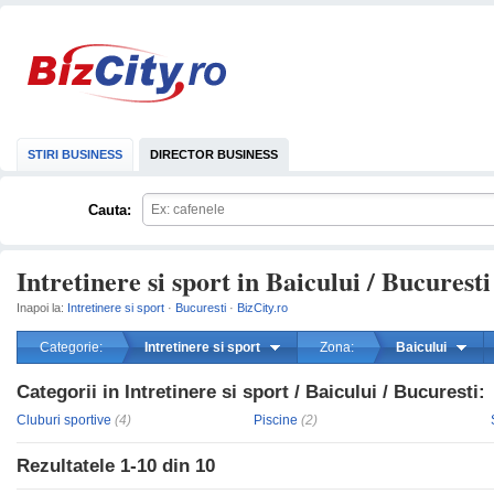
STIRI BUSINESS
DIRECTOR BUSINESS
Cauta:
Intretinere si sport in Baicului / Bucuresti
Inapoi la:
Intretinere si sport
·
Bucuresti
·
BizCity.ro
Categorie:
Intretinere si sport
Zona:
Baicului
Categorii in Intretinere si sport / Baicului / Bucuresti:
mareste
Cluburi sportive
(4)
Piscine
(2)
Rezultatele
1-10
din
10