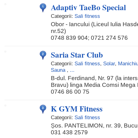
Adaptiv TaeBo Special
Categorii:
Sali fitness
Obor - Iancului (Liceul Iulia Has
nr.52)
0748 839 904; 0721 274 576
Saria Star Club
Categorii:
Sali fitness
,
Solar
,
Manichiu
Sauna
,
...
B-dul. Ferdinand, Nr. 97 (la inter
Bravu) linga Media Comsi Mega 
0746 86 00 75
K GYM Fitness
Categorii:
Sali fitness
Șos. PANTELIMON, nr. 39, Bucu
031 438 2579