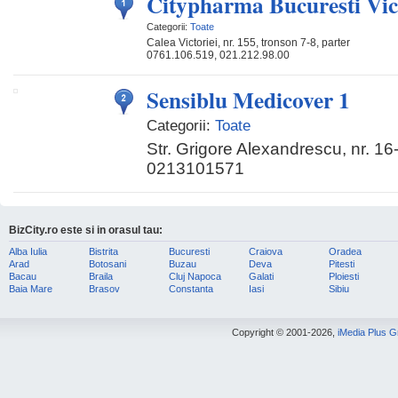
Citypharma Bucuresti Vic
Categorii:
Toate
Calea Victoriei, nr. 155, tronson 7-8, parter
0761.106.519, 021.212.98.00
Sensiblu Medicover 1
Categorii:
Toate
Str. Grigore Alexandrescu, nr. 16
0213101571
BizCity.ro este si in orasul tau:
Alba Iulia
Bistrita
Bucuresti
Craiova
Oradea
Arad
Botosani
Buzau
Deva
Pitesti
Bacau
Braila
Cluj Napoca
Galati
Ploiesti
Baia Mare
Brasov
Constanta
Iasi
Sibiu
Copyright © 2001-2026,
iMedia Plus 