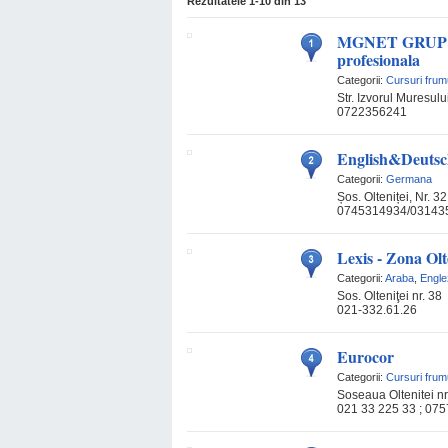
Rezultatele
1-10
din
13
MGNET GRUP - Cu
profesionala
Categorii:
Cursuri fru
Str. Izvorul Muresului
0722356241
English&Deutsc
Categorii:
Germana
Șos. Olteniței, Nr. 3
0745314934/03143
Lexis - Zona Olt
Categorii:
Araba
,
Engle
Sos. Olteniţei nr. 38
021-332.61.26
Eurocor
Categorii:
Cursuri fru
Soseaua Oltenitei nr
021 33 225 33 ; 075