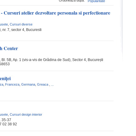
Ordoneaza dupa:
Popularitate
rsuri atelier dezvoltare personala si perfectionare
musete
,
Cursuri diverse
, nr. 7, sector 4, Bucuresti
h Center
2, Bl. 5B, Ap. 1 (vis-a-vis de Grădina de Sud), Sector 4, București
58653
eniţei
za
,
Franceza
,
Germana
,
Greaca
,
...
musete
,
Cursuri design interior
. 35-37
7 02 38 92