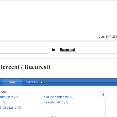
Curs BNR 23 I
in
Bucuresti
Berceni / Bucuresti
o
Zona:
Berceni
resti:
mareste
frumusete
(2)
Sali de conferinte
(1)
IT
(1)
Teambuilding
(1)
limbi straine
(4)