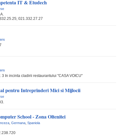
petenta IT & Etudech
rse
5A.
332.25.25; 021.332.27.27
dans
7
dans
r. 3 In incinta cladirii restaurantului "CASA VOICU"
al pentru Intreprinderi Mici si Mijlocii
rse
03.
omputer School - Zona Oltenitei
anceza
,
Germana
,
Spaniola
2.238.720