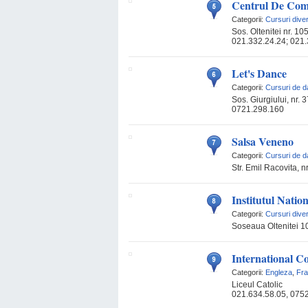
Centrul De Com
Categorii:
Cursuri dive
Sos. Oltenitei nr. 10
021.332.24.24; 021.
Let's Dance
Categorii:
Cursuri de 
Sos. Giurgiului, nr. 3
0721.298.160
Salsa Veneno
Categorii:
Cursuri de 
Str. Emil Racovita, n
Institutul Nation
Categorii:
Cursuri dive
Soseaua Oltenitei 1
International C
Categorii:
Engleza
,
Fr
Liceul Catolic
021.634.58.05, 075