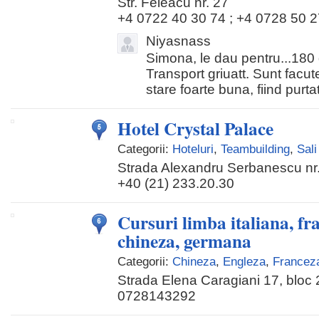
Str. Feleacu nr. 27
+4 0722 40 30 74 ; +4 0728 50 2
Niyasnass
Simona, le dau pentru...180
Transport griuatt. Sunt facute
stare foarte buna, fiind purta
Hotel Crystal Palace
Categorii:
Hoteluri
,
Teambuilding
,
Sali
Strada Alexandru Serbanescu nr
+40 (21) 233.20.30
Cursuri limba italiana, fr
chineza, germana
Categorii:
Chineza
,
Engleza
,
Francez
Strada Elena Caragiani 17, bloc 2
0728143292