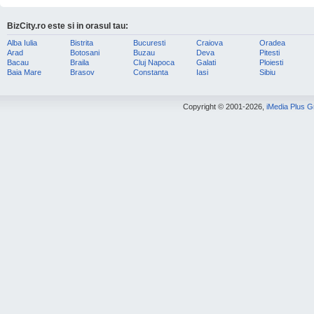
BizCity.ro este si in orasul tau:
Alba Iulia
Bistrita
Bucuresti
Craiova
Oradea
Arad
Botosani
Buzau
Deva
Pitesti
Bacau
Braila
Cluj Napoca
Galati
Ploiesti
Baia Mare
Brasov
Constanta
Iasi
Sibiu
Copyright © 2001-2026,
iMedia Plus 