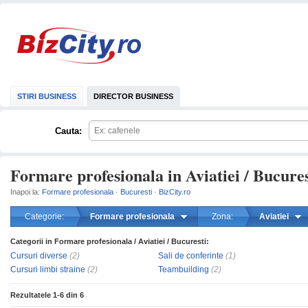
STIRI BUSINESS
DIRECTOR BUSINESS
Cauta:
Formare profesionala in Aviatiei / Bucures
Inapoi la:
Formare profesionala
·
Bucuresti
·
BizCity.ro
Categorie:
Formare profesionala
Zona:
Aviatiei
Categorii in Formare profesionala / Aviatiei / Bucuresti:
mareste
Cursuri diverse
(2)
Sali de conferinte
(1)
Cursuri limbi straine
(2)
Teambuilding
(2)
Rezultatele
1-6
din
6