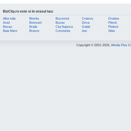
BizCity.ro este si in orasul tau:
Alba Iulia
Bistrita
Bucuresti
Craiova
Oradea
Arad
Botosani
Buzau
Deva
Pitesti
Bacau
Braila
Cluj Napoca
Galati
Ploiesti
Baia Mare
Brasov
Constanta
Iasi
Sibiu
Copyright © 2001-2026,
iMedia Plus 