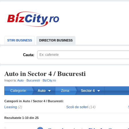
STIRI BUSINESS
DIRECTOR BUSINESS
Cauta:
Auto in Sector 4 / Bucuresti
Inapoi la:
Auto
·
Bucuresti
·
BizCity.ro
Categorie:
Auto
Zona:
Sector 4
Categorii in Auto / Sector 4 / Bucuresti:
mareste
Leasing
(2)
Scoli de soferi
(14)
Rezultatele
1-10
din
25