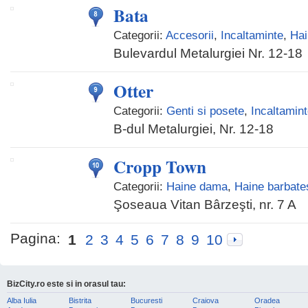
Bata
Categorii:
Accesorii
,
Incaltaminte
,
Ha
Bulevardul Metalurgiei Nr. 12-18
Otter
Categorii:
Genti si posete
,
Incaltamin
B-dul Metalurgiei, Nr. 12-18
Cropp Town
Categorii:
Haine dama
,
Haine barbates
Şoseaua Vitan Bârzeşti, nr. 7 A
Pagina:
1
2
3
4
5
6
7
8
9
10
BizCity.ro este si in orasul tau:
Alba Iulia
Bistrita
Bucuresti
Craiova
Oradea