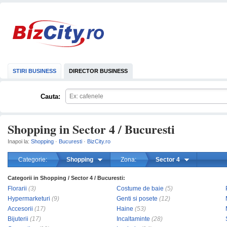
STIRI BUSINESS
DIRECTOR BUSINESS
Cauta:
Shopping in Sector 4 / Bucuresti
Inapoi la:
Shopping
·
Bucuresti
·
BizCity.ro
Categorie:
Shopping
Zona:
Sector 4
Categorii in Shopping / Sector 4 / Bucuresti:
mareste
Florarii
(3)
Costume de baie
(5)
Hypermarketuri
(9)
Genti si posete
(12)
Accesorii
(17)
Haine
(53)
Bijuterii
(17)
Incaltaminte
(28)