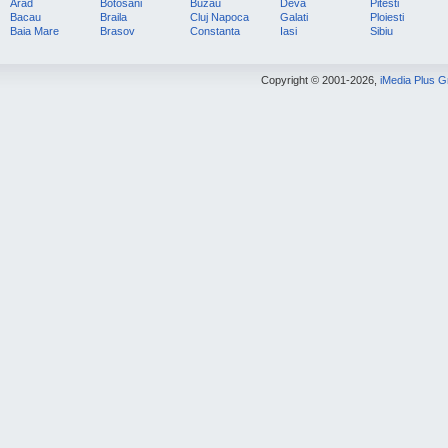
Arad
Botosani
Buzau
Deva
Pitesti
Bacau
Braila
Cluj Napoca
Galati
Ploiesti
Baia Mare
Brasov
Constanta
Iasi
Sibiu
Copyright © 2001-2026,
iMedia Plus 