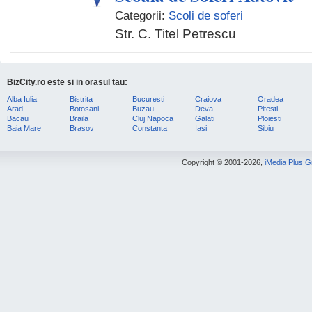
Categorii:
Scoli de soferi
Str. C. Titel Petrescu
BizCity.ro este si in orasul tau:
Alba Iulia
Bistrita
Bucuresti
Craiova
Oradea
Arad
Botosani
Buzau
Deva
Pitesti
Bacau
Braila
Cluj Napoca
Galati
Ploiesti
Baia Mare
Brasov
Constanta
Iasi
Sibiu
Copyright © 2001-2026,
iMedia Plus 