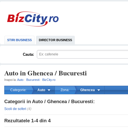
STIRI BUSINESS
DIRECTOR BUSINESS
Cauta:
Auto in Ghencea / Bucuresti
Inapoi la:
Auto
·
Bucuresti
·
BizCity.ro
Categorie:
Auto
Zona:
Ghencea
Categorii in Auto / Ghencea / Bucuresti:
mareste
Scoli de soferi
(4)
Rezultatele
1-4
din
4