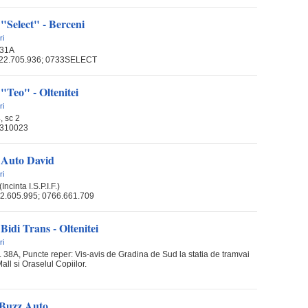
 "Select" - Berceni
ri
131A
0722.705.936; 0733SELECT
 "Teo" - Oltenitei
ri
, sc 2
3310023
i Auto David
ri
Incinta I.S.P.I.F.)
22.605.995; 0766.661.709
Bidi Trans - Oltenitei
ri
. 38A, Puncte reper: Vis-avis de Gradina de Sud la statia de tramvai
 Mall si Oraselul Copiilor.
i Buzz Auto