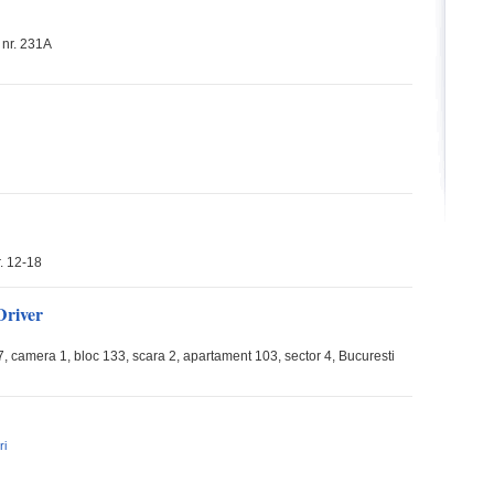
 nr. 231A
r. 12-18
Driver
, camera 1, bloc 133, scara 2, apartament 103, sector 4, Bucuresti
ri