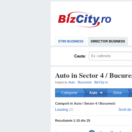
STIRI BUSINESS
DIRECTOR BUSINESS
Cauta:
Auto in Sector 4 / Bucure
Inapoi la:
Auto
·
Bucuresti
·
BizCity.ro
Categorie:
Auto
Zona:
Categorii in Auto / Sector 4 / Bucuresti:
Leasing
(2)
Scoli de
Rezultatele
1-10
din
25