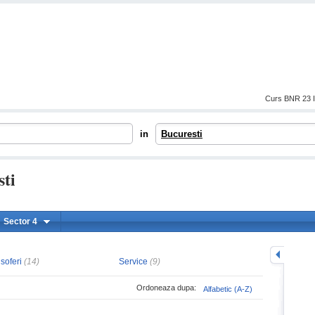
Curs BNR 23 I
in
Bucuresti
sti
Sector 4
mareste
 soferi
(14)
Service
(9)
Ordoneaza dupa:
Alfabetic (A-Z)