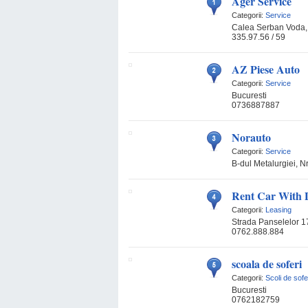
Ager Service
Categorii:
Service
Calea Serban Voda,
335.97.56 / 59
AZ Piese Auto
Categorii:
Service
Bucuresti
0736887887
Norauto
Categorii:
Service
B-dul Metalurgiei, N
Rent Car With 
Categorii:
Leasing
Strada Panselelor 17
0762.888.884
scoala de soferi
Categorii:
Scoli de sofe
Bucuresti
0762182759