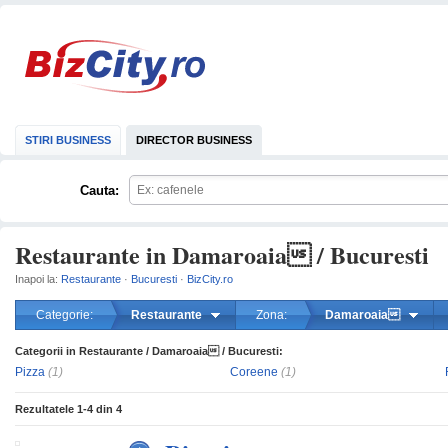
STIRI BUSINESS
DIRECTOR BUSINESS
Cauta:
Restaurante in Damaroaia / Bucuresti
Inapoi la:
Restaurante
·
Bucuresti
·
BizCity.ro
Categorie:
Restaurante
Zona:
Damaroaia
Categorii in Restaurante / Damaroaia / Bucuresti:
mareste
Pizza
(1)
Coreene
(1)
Rezultatele
1-4
din
4