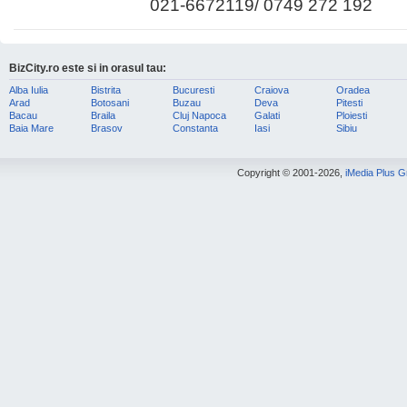
021-6672119/ 0749 272 192
BizCity.ro este si in orasul tau:
Alba Iulia
Bistrita
Bucuresti
Craiova
Oradea
Arad
Botosani
Buzau
Deva
Pitesti
Bacau
Braila
Cluj Napoca
Galati
Ploiesti
Baia Mare
Brasov
Constanta
Iasi
Sibiu
Copyright © 2001-2026,
iMedia Plus 