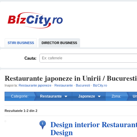
STIRI BUSINESS
DIRECTOR BUSINESS
Cauta:
Restaurante japoneze in Unirii / Bucuresti
Inapoi la:
Restaurante japoneze
·
Restaurante
·
Bucuresti
·
BizCity.ro
Categorie:
Restaurante
Japoneze
Zona:
Un
mareste
Rezultatele
1-2
din
2
Design interior Restaurant
Design