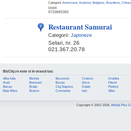
Categorii:
Americane
,
Arabesti
,
Belgiene
,
Braziliene
,
Chinez
Unirii
0720665365
Restaurant Samurai
Categorii:
Japoneze
Selari, nr. 26
021.367.20.78
BizCity.ro este si in orasul tau:
Alba Iulia
Bistrita
Bucuresti
Craiova
Oradea
Arad
Botosani
Buzau
Deva
Pitesti
Bacau
Braila
Cluj Napoca
Galati
Ploiesti
Baia Mare
Brasov
Constanta
Iasi
Sibiu
Copyright © 2001-2026,
iMedia Plus 