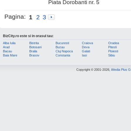
Piata Dorobanti nr. 5
Pagina:
1
2
3
BizCity.ro este si in orasul tau:
Alba Iulia
Bistrita
Bucuresti
Craiova
Oradea
Arad
Botosani
Buzau
Deva
Pitesti
Bacau
Braila
Cluj Napoca
Galati
Ploiesti
Baia Mare
Brasov
Constanta
Iasi
Sibiu
Copyright © 2001-2026,
iMedia Plus 