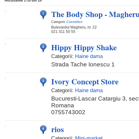
Rezultatele
1-10
din
29
The Body Shop - Magher
Categorii:
Cosmetice
Bulevardul Magheru, nr. 22
021 311 50 55
Hippy Hippy Shake
Categorii:
Haine dama
Strada Tache Ionescu 1
Ivory Concept Store
Categorii:
Haine dama
Bucuresti-Lascar Catargiu 3, sect
Romana
0755743002
rios
Categorii:
Mini-market