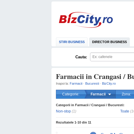
STIRI BUSINESS
DIRECTOR BUSINESS
Cauta:
Farmacii in Crangasi / B
Inapoi la:
Farmacii
·
Bucuresti
·
BizCity.ro
Categorie:
Farmacii
Zona:
Categorii in Farmacii / Crangasi / Bucuresti:
Non-stop
(1)
Toate
(1
Rezultatele
1-10
din
11