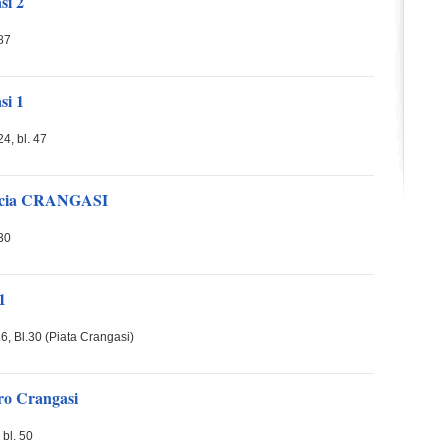
si 2
87
si 1
4, bl. 47
acia CRANGASI
30
1
6, Bl.30 (Piata Crangasi)
ro Crangasi
 bl. 50