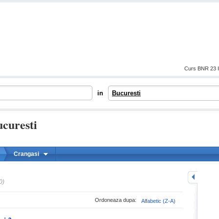
Curs BNR 23 I
in
Bucuresti
ucuresti
Crangasi
mareste
0)
Ordoneaza dupa:
Alfabetic (Z-A)