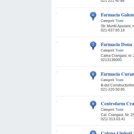
021 221 40 88
Farmacia Galen
Categorii:
Toate
Str. Muntii Apuseni, n
021-637.65.18
Farmacia Dona 
Categorii:
Toate
Calea Crangasi, nr. 
0213136000
Farmacia Curan
Categorii:
Toate
B-dul Constructorilor
021-220.50.95
Centrofarm Cra
Categorii:
Toate
Cal. Crangasi, Nr. 25
021/ 313.03.41
Catena Giulesti 