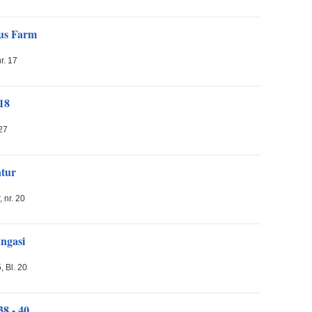
us Farm
r. 17
18
27
tur
, nr. 20
ngasi
, Bl. 20
38 - 40