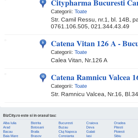
Citypharma Bucuresti Ca
Categorii:
Toate
Str. Camil Ressu, nr.1, bl. 14B, pa
0761.106.505, 021.344.43.49
Catena Vitan 126 A - Bucu
Categorii:
Toate
Calea Vitan, Nr.126 A
Catena Ramnicu Valcea 16
Categorii:
Toate
Str. Ramnicu Valcea, Nr.16, Bl.3
BizCity.ro este si in orasul tau:
Alba Iulia
Bistrita
Bucuresti
Craiova
Oradea
Arad
Botosani
Buzau
Deva
Pitesti
Bacau
Braila
Cluj Napoca
Galati
Ploiesti
Baia Mare
Brasov
Constanta
Iasi
Sibiu