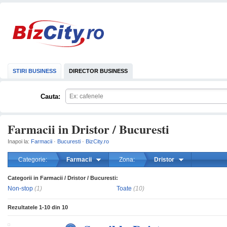
STIRI BUSINESS
DIRECTOR BUSINESS
Cauta:
Farmacii in Dristor / Bucuresti
Inapoi la:
Farmacii
·
Bucuresti
·
BizCity.ro
Categorie:
Farmacii
Zona:
Dristor
Categorii in Farmacii / Dristor / Bucuresti:
mareste
Non-stop
(1)
Toate
(10)
Rezultatele
1-10
din
10