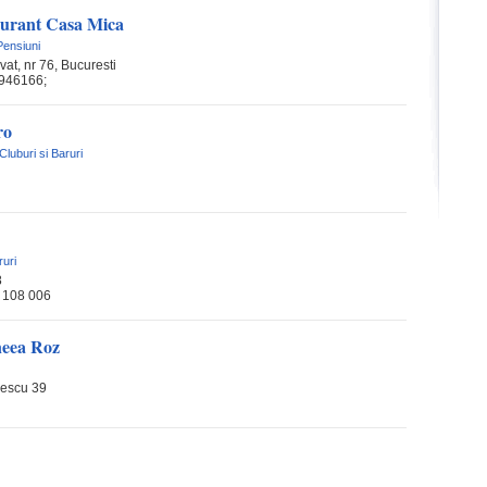
aurant Casa Mica
Pensiuni
vat, nr 76, Bucuresti
946166;
ro
Cluburi si Baruri
ruri
8
 108 006
neea Roz
rescu 39