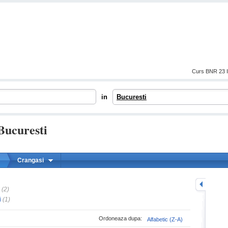
Curs BNR 23 I
in
Bucuresti
Bucuresti
Crangasi
mareste
(2)
i
(1)
Ordoneaza dupa:
Alfabetic (Z-A)