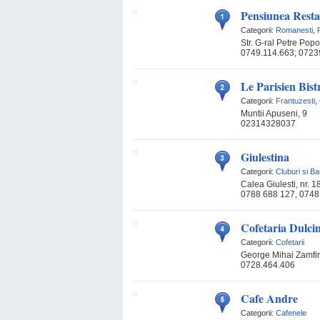
Pensiunea Rest
Categorii:
Romanesti
,
Str. G-ral Petre Popo
0749.114.663; 0723
Le Parisien Bist
Categorii:
Frantuzesti
,
Muntii Apuseni, 9
02314328037
Giulestina
Categorii:
Cluburi si Ba
Calea Giulesti, nr. 1
0788 688 127, 0748
Cofetaria Dulci
Categorii:
Cofetarii
George Mihai Zamfi
0728.464.406
Cafe Andre
Categorii:
Cafenele