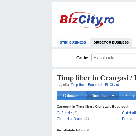
STIRI BUSINESS
DIRECTOR BUSINESS
Cauta:
Timp liber in Crangasi / 
Inapoi la:
Timp liber
·
Bucuresti
·
BizCity.ro
Categorie:
Timp liber
Zona:
Categorii in Timp liber / Crangasi / Bucuresti:
Cafenele
(1)
Cofetarii
Cluburi si Baruri
(2)
Pensiun
Rezultatele
1-6
din
6