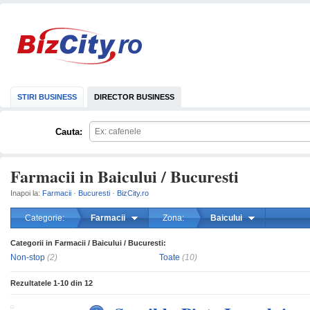
STIRI BUSINESS
DIRECTOR BUSINESS
Cauta:
Farmacii in Baicului / Bucuresti
Inapoi la:
Farmacii
·
Bucuresti
·
BizCity.ro
Categorie:
Farmacii
Zona:
Baicului
Categorii in Farmacii / Baicului / Bucuresti:
mareste
Non-stop
(2)
Toate
(10)
Rezultatele
1-10
din
12