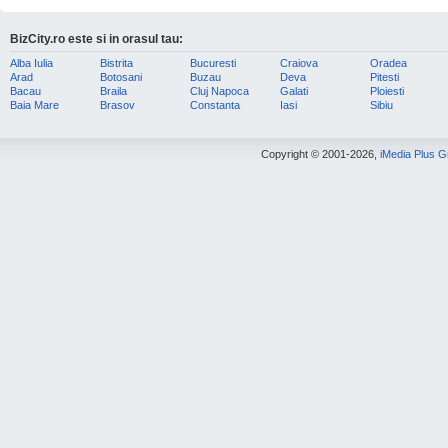
BizCity.ro este si in orasul tau:
Alba Iulia
Bistrita
Bucuresti
Craiova
Oradea
Arad
Botosani
Buzau
Deva
Pitesti
Bacau
Braila
Cluj Napoca
Galati
Ploiesti
Baia Mare
Brasov
Constanta
Iasi
Sibiu
Copyright © 2001-2026,
iMedia Plus 