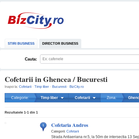
STIRI BUSINESS
DIRECTOR BUSINESS
Cauta:
Cofetarii in Ghencea / Bucuresti
Inapoi la:
Cofetarii
·
Timp liber
·
Bucuresti
·
BizCity.ro
Categorie:
Timp liber
Cofetarii
Zona:
Ghen
mareste
Rezultatele
1-1
din
1
Cofetaria Andros
Categorii:
Cofetarii
Strada Antiaeriana nr.5, la 50m de intersectia 13 Se