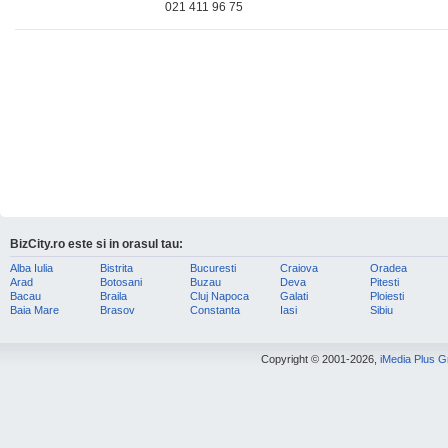
021 411 96 75
BizCity.ro este si in orasul tau:
Alba Iulia
Bistrita
Bucuresti
Craiova
Oradea
Arad
Botosani
Buzau
Deva
Pitesti
Bacau
Braila
Cluj Napoca
Galati
Ploiesti
Baia Mare
Brasov
Constanta
Iasi
Sibiu
Copyright © 2001-2026,
iMedia Plus 