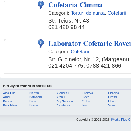
Cofetaria Cimma
Categorii:
Torturi de nunta
,
Cofetarii
Str. Teius, Nr. 43
021 420 98 44
Laborator Cofetarie Rove
Categorii:
Cofetarii
Str. Glicinelor, Nr. 12, (Margeanul
021 4204 775, 0788 421 866
BizCity.ro este si in orasul tau:
Alba Iulia
Bistrita
Bucuresti
Craiova
Oradea
Arad
Botosani
Buzau
Deva
Pitesti
Bacau
Braila
Cluj Napoca
Galati
Ploiesti
Baia Mare
Brasov
Constanta
Iasi
Sibiu
Copyright © 2001-2026,
iMedia Plus 