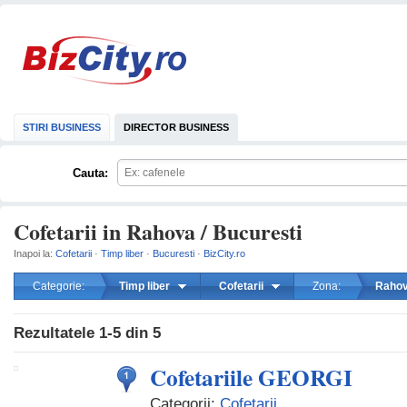
STIRI BUSINESS
DIRECTOR BUSINESS
Cauta:
Cofetarii in Rahova / Bucuresti
Inapoi la:
Cofetarii
·
Timp liber
·
Bucuresti
·
BizCity.ro
Categorie:
Timp liber
Cofetarii
Zona:
Raho
mareste
Rezultatele
1-5
din
5
Cofetariile GEORGI
Categorii:
Cofetarii