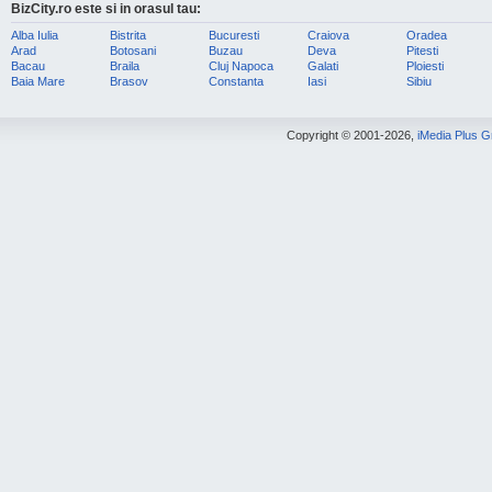
BizCity.ro este si in orasul tau:
Alba Iulia
Bistrita
Bucuresti
Craiova
Oradea
Arad
Botosani
Buzau
Deva
Pitesti
Bacau
Braila
Cluj Napoca
Galati
Ploiesti
Baia Mare
Brasov
Constanta
Iasi
Sibiu
Copyright © 2001-2026,
iMedia Plus 