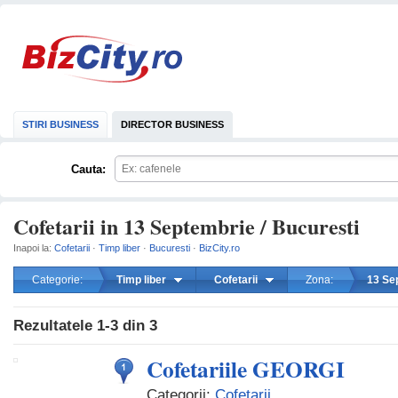
STIRI BUSINESS
DIRECTOR BUSINESS
Cauta:
Cofetarii in 13 Septembrie / Bucuresti
Inapoi la:
Cofetarii
·
Timp liber
·
Bucuresti
·
BizCity.ro
Categorie:
Timp liber
Cofetarii
Zona:
13 Se
mareste
Rezultatele
1-3
din
3
Cofetariile GEORGI
Categorii:
Cofetarii