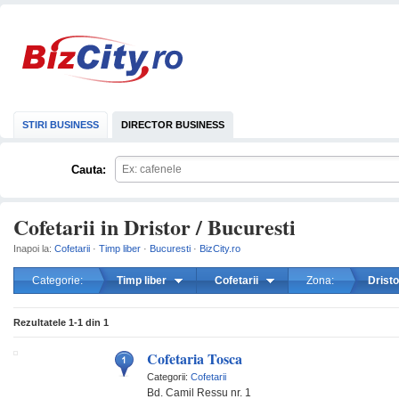
STIRI BUSINESS
DIRECTOR BUSINESS
Cauta:
Cofetarii in Dristor / Bucuresti
Inapoi la:
Cofetarii
·
Timp liber
·
Bucuresti
·
BizCity.ro
Categorie:
Timp liber
Cofetarii
Zona:
Dristo
mareste
Rezultatele
1-1
din
1
Cofetaria Tosca
Categorii:
Cofetarii
Bd. Camil Ressu nr. 1