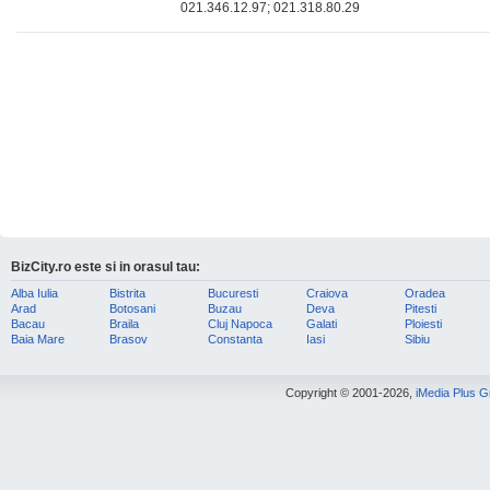
021.346.12.97; 021.318.80.29
BizCity.ro este si in orasul tau:
Alba Iulia
Bistrita
Bucuresti
Craiova
Oradea
Arad
Botosani
Buzau
Deva
Pitesti
Bacau
Braila
Cluj Napoca
Galati
Ploiesti
Baia Mare
Brasov
Constanta
Iasi
Sibiu
Copyright © 2001-2026,
iMedia Plus 