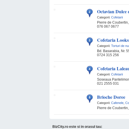
Octavian Dulce
Categorii:
Cofetarii
Pierre de Coubertin, 
076 067 0677
Cofetaria Looks
Categorii:
Torturi de nu
Bd. Basarabia, Nr. 5
0724 315 256
Cofetaria Lalea
Categorii:
Cofetarii
Soseaua Pantelimon
021 2555 031
Brioche Doree
Categorii:
Cafenele
,
Co
Pierre de Coubertin, 
BizCity.ro este si in orasul tau: