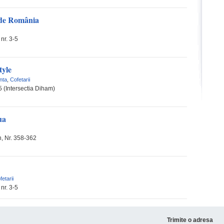
 de România
nr. 3-5
tyle
nta
,
Cofetarii
5 (Intersectia Diham)
ua
, Nr. 358-362
fetarii
nr. 3-5
Trimite o adresa