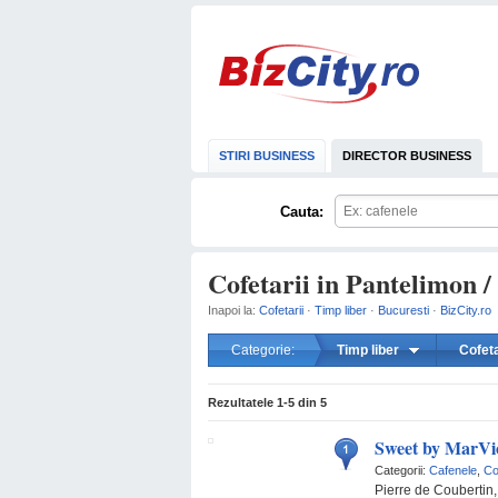
STIRI BUSINESS
DIRECTOR BUSINESS
Cauta:
Cofetarii in Pantelimon /
Inapoi la:
Cofetarii
·
Timp liber
·
Bucuresti
·
BizCity.ro
Categorie:
Timp liber
Cofeta
Rezultatele
1-5
din
5
Sweet by MarVi
Categorii:
Cafenele
,
Co
Pierre de Coubertin, 