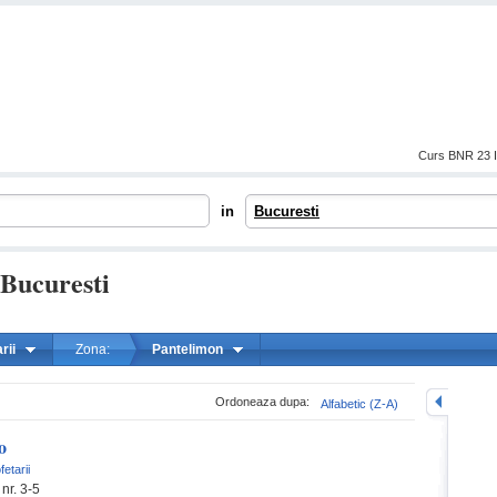
Curs BNR 23 I
in
Bucuresti
 Bucuresti
rii
Zona:
Pantelimon
mareste
Ordoneaza dupa:
Alfabetic (Z-A)
o
fetarii
nr. 3-5