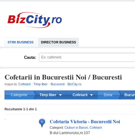
STIRI BUSINESS
DIRECTOR BUSINESS
Cauta:
Cofetarii in Bucurestii Noi / Bucuresti
Inapoi la:
Cofetarii
·
Timp liber
·
Bucuresti
·
BizCity.ro
Categorie:
Timp liber
Cofetarii
Zona:
Bucure
mareste
Rezultatele
1-1
din
1
Cofetaria Victoria - Bucurestii Noi
Categorii:
Cluburi si Baruri
,
Cofetarii
B-dul Laminorului,nr.107