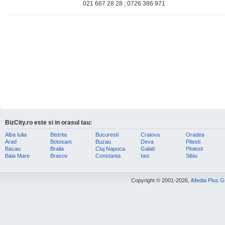
021 667 28 28 ; 0726 386 971
BizCity.ro este si in orasul tau:
Alba Iulia
Bistrita
Bucuresti
Craiova
Oradea
Arad
Botosani
Buzau
Deva
Pitesti
Bacau
Braila
Cluj Napoca
Galati
Ploiesti
Baia Mare
Brasov
Constanta
Iasi
Sibiu
Copyright © 2001-2026,
iMedia Plus 