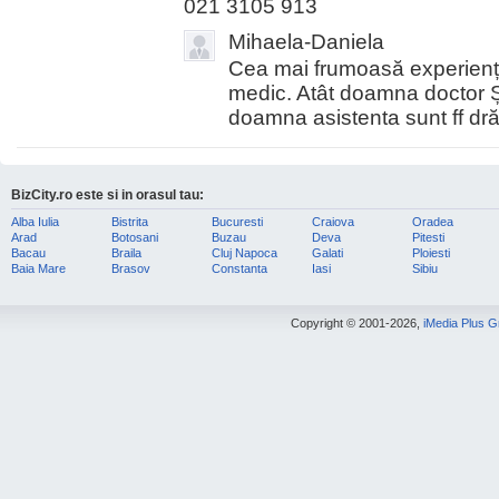
021 3105 913
Mihaela-Daniela
Cea mai frumoasă experienț
medic. Atât doamna doctor Ș
doamna asistenta sunt ff dră
BizCity.ro este si in orasul tau:
Alba Iulia
Bistrita
Bucuresti
Craiova
Oradea
Arad
Botosani
Buzau
Deva
Pitesti
Bacau
Braila
Cluj Napoca
Galati
Ploiesti
Baia Mare
Brasov
Constanta
Iasi
Sibiu
Copyright © 2001-2026,
iMedia Plus 