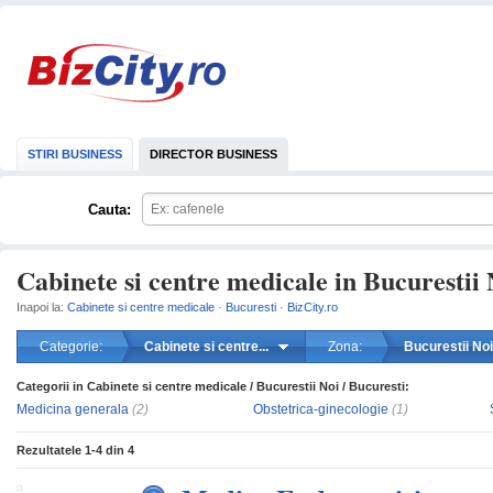
STIRI BUSINESS
DIRECTOR BUSINESS
Cauta:
Cabinete si centre medicale in Bucurestii 
Inapoi la:
Cabinete si centre medicale
·
Bucuresti
·
BizCity.ro
Categorie:
Cabinete si centre...
Zona:
Bucurestii Noi
Categorii in Cabinete si centre medicale / Bucurestii Noi / Bucuresti:
mareste
Medicina generala
(2)
Obstetrica-ginecologie
(1)
Rezultatele
1-4
din
4