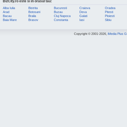
BizCity.ro este si in orasul tau:
Alba Iulia
Bistrita
Bucuresti
Craiova
Oradea
Arad
Botosani
Buzau
Deva
Pitesti
Bacau
Braila
Cluj Napoca
Galati
Ploiesti
Baia Mare
Brasov
Constanta
Iasi
Sibiu
Copyright © 2001-2026,
iMedia Plus 