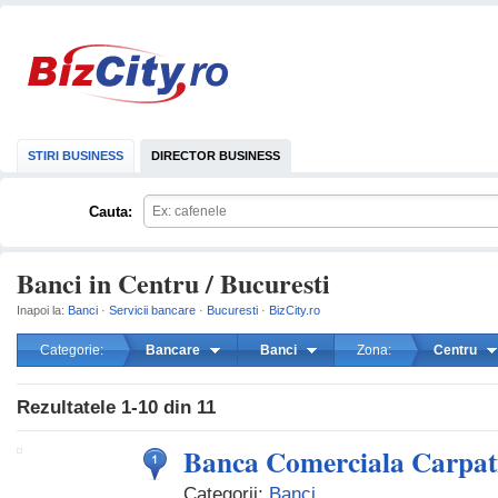
STIRI BUSINESS
DIRECTOR BUSINESS
Cauta:
Banci in Centru / Bucuresti
Inapoi la:
Banci
·
Servicii bancare
·
Bucuresti
·
BizCity.ro
Categorie:
Bancare
Banci
Zona:
Centru
mareste
Rezultatele
1-10
din
11
Banca Comerciala Carpat
Categorii:
Banci